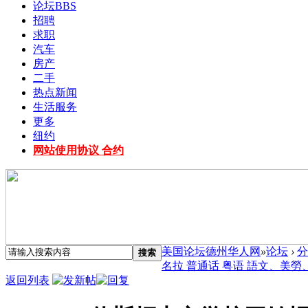
论坛
BBS
招聘
求职
汽车
房产
二手
热点新闻
生活服务
更多
纽约
网站使用协议 合约
美国论坛德州华人网
»
论坛
›
分
搜索
名拉 普通话 粤语 語文、美勞、等
返回列表