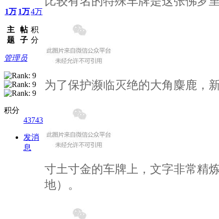
比较有名的特殊车牌是这张佛罗里
1万
1万
4万
主
帖
积
题
子
分
管理员
为了保护濒临灭绝的大角麋鹿，
积分
43743
发消
息
寸土寸金的车牌上，文字非常精炼，比如这张
地）。