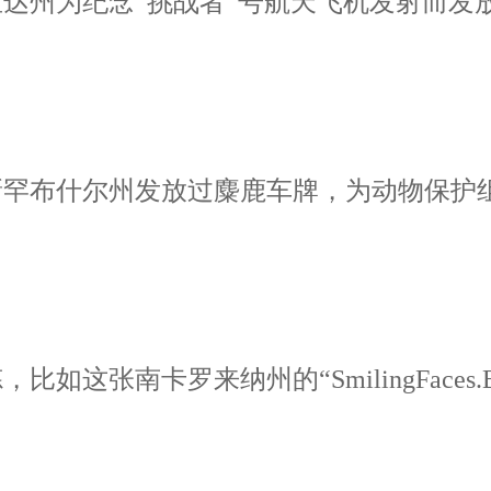
达州为纪念“挑战者”号航天飞机发射而发放
新罕布什尔州发放过麋鹿车牌，为动物保护
南卡罗来纳州的“SmilingFaces.Beau