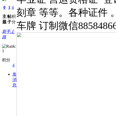
0
1
4
刻章 等等。各种证件 
主
帖
积
题
子
分
车牌 订制微信8858486
新手上
路
积分
4
发
消
息