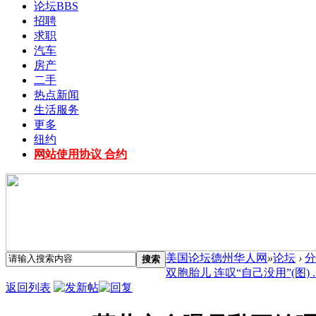
论坛
BBS
招聘
求职
汽车
房产
二手
热点新闻
生活服务
更多
纽约
网站使用协议 合约
美国论坛德州华人网
»
论坛
›
分
搜索
双胞胎儿 连叹“自己没用”(图) ..
返回列表