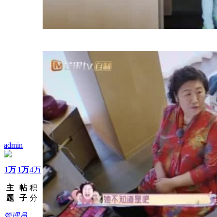
admin
1万
1万
4万
主
帖
积
题
子
分
管理员