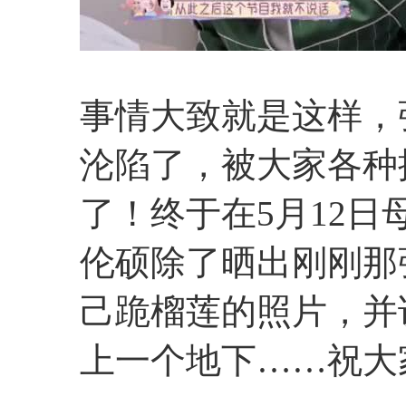
事情大致就是这样，
沦陷了，被大家各种
了！终于在5月12
伦硕除了晒出刚刚那
己跪榴莲的照片，并
上一个地下……祝大