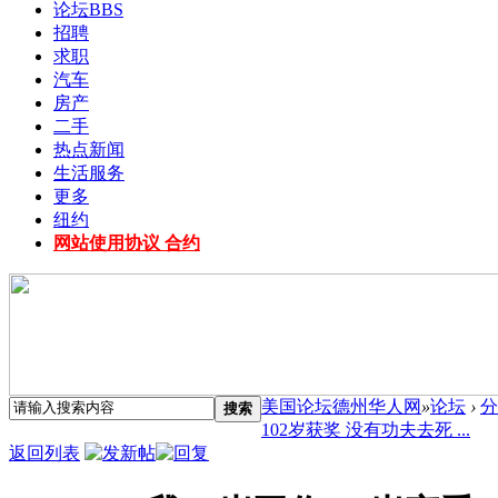
论坛
BBS
招聘
求职
汽车
房产
二手
热点新闻
生活服务
更多
纽约
网站使用协议 合约
美国论坛德州华人网
»
论坛
›
分
搜索
102岁获奖 没有功夫去死 ...
返回列表