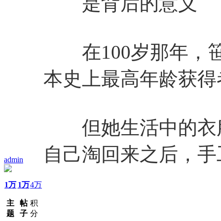
是背后的意义
在100岁那年，笹
本史上最高年龄获得
但她生活中的衣服
自己淘回来之后，手
admin
1万
1万
4万
主
帖
积
题
子
分