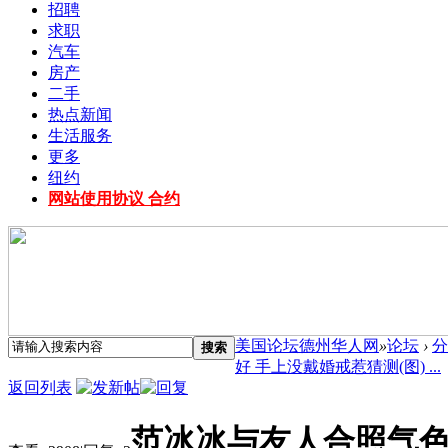
招聘
求职
汽车
房产
二手
热点新闻
生活服务
更多
纽约
网站使用协议 合约
美国论坛德州华人网
»
论坛
›
分
搜索
好 手上没戴婚戒惹猜测(图) ...
返回列表
范冰冰与友人合照气色