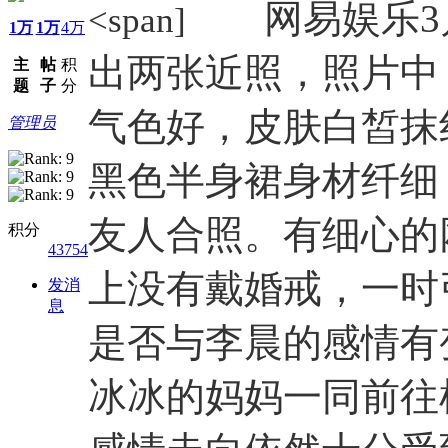
网易娱乐3月
<span]
1万
1万
4万
出两张近照，照片中
主
帖
积
题
子
分
气色好，皮肤白皙抹
管理员
黑色半身裙身材纤细
友人合照。有细心的
积分
43754
上没有戴婚戒，一时
发消
息
是否与李晨的感情有
冰冰的妈妈一同前往