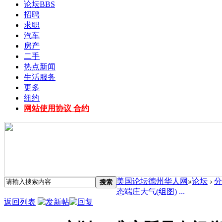
论坛
BBS
招聘
求职
汽车
房产
二手
热点新闻
生活服务
更多
纽约
网站使用协议 合约
美国论坛德州华人网
»
论坛
›
分
搜索
态端庄大气(组图) ...
返回列表