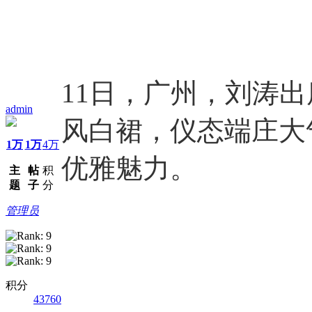
11日，广州，刘涛
admin
风白裙，仪态端庄大
1万
1万
4万
优雅魅力。
主
帖
积
题
子
分
管理员
积分
43760