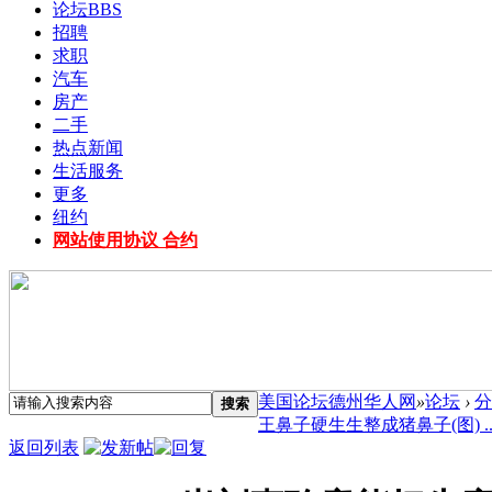
论坛
BBS
招聘
求职
汽车
房产
二手
热点新闻
生活服务
更多
纽约
网站使用协议 合约
美国论坛德州华人网
»
论坛
›
分
搜索
王鼻子硬生生整成猪鼻子(图) ..
返回列表