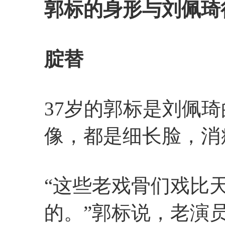
郭标的身形与刘佩琦
腚替
37岁的郭标是刘佩琦
像，都是细长脸，消
“这些老戏骨们戏比
的。”郭标说，老演