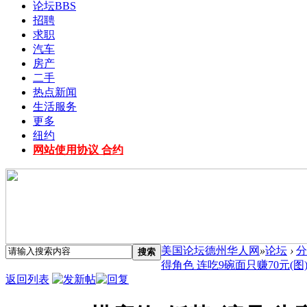
论坛
BBS
招聘
求职
汽车
房产
二手
热点新闻
生活服务
更多
纽约
网站使用协议 合约
美国论坛德州华人网
»
论坛
›
分
搜索
得角色 连吃9碗面只赚70元(图) .
返回列表