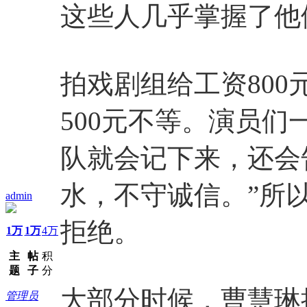
这些人几乎掌握了他
拍戏剧组给工资800
500元不等。演员
队就会记下来，还会
水，不守诚信。”所
admin
拒绝。
1万
1万
4万
主
帖
积
题
子
分
大部分时候，曹慧琳
管理员