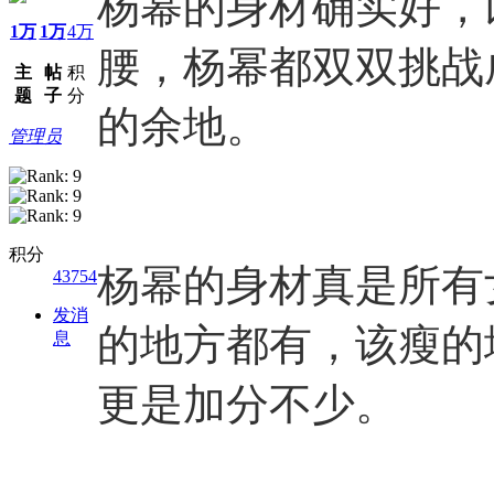
杨幂的身材确实好，
1万
1万
4万
腰，杨幂都双双挑战
主
帖
积
题
子
分
的余地。
管理员
积分
杨幂的身材真是所有
43754
发消
的地方都有，该瘦的
息
更是加分不少。