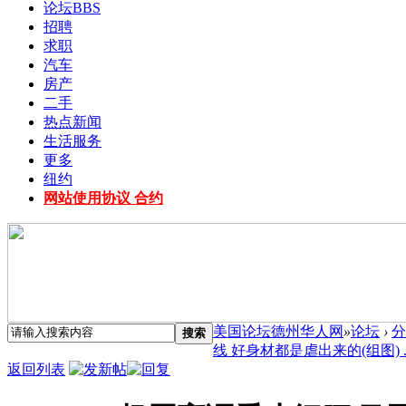
论坛
BBS
招聘
求职
汽车
房产
二手
热点新闻
生活服务
更多
纽约
网站使用协议 合约
美国论坛德州华人网
»
论坛
›
分
搜索
线 好身材都是虐出来的(组图) ..
返回列表