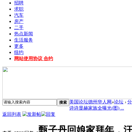
招聘
求职
汽车
房产
二手
热点新闻
生活服务
更多
纽约
网站使用协议 合约
美国论坛德州华人网
»
论坛
›
分
搜索
诗诗显赫家族全曝光(图) ...
返回列表
甄子丹回娘家拜年，汪