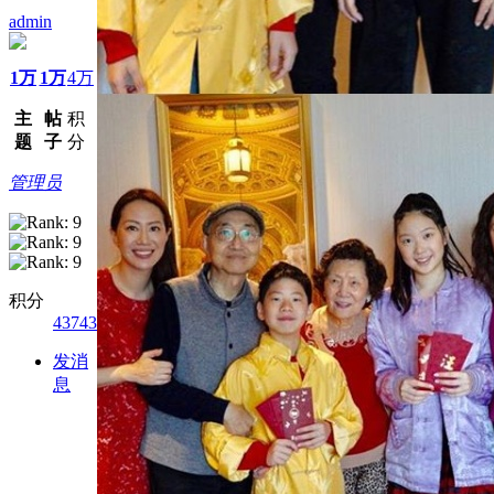
admin
1万
1万
4万
主
帖
积
题
子
分
管理员
积分
43743
发消
息