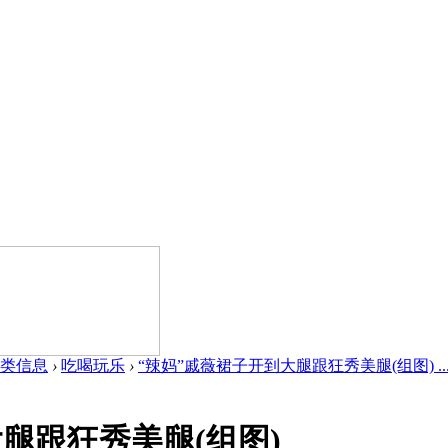
类信息
›
吃喝玩乐
›
“辣妈”戚薇裙子开到大腿跟狂秀美腿(组图) ..
腿跟狂秀美腿(组图)