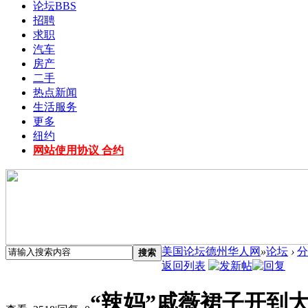
论坛
BBS
招聘
求职
汽车
房产
二手
热点新闻
生活服务
更多
纽约
网站使用协议 合约
美国论坛德州华人网
»
论坛
›
分
搜索
返回列表
“辣妈”戚薇裙子开到大