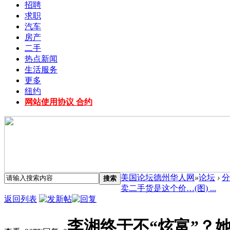
招聘
求职
汽车
房产
二手
热点新闻
生活服务
更多
纽约
网站使用协议 合约
美国论坛德州华人网
»
论坛
›
分
搜索
卖二手货是这个价…(图) ...
返回列表
李湘终于不“炫富”？她