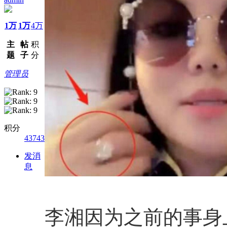
1万
1万
4万
主
帖
积
题
子
分
管理员
积分
43743
发消
息
李湘因为之前的事身