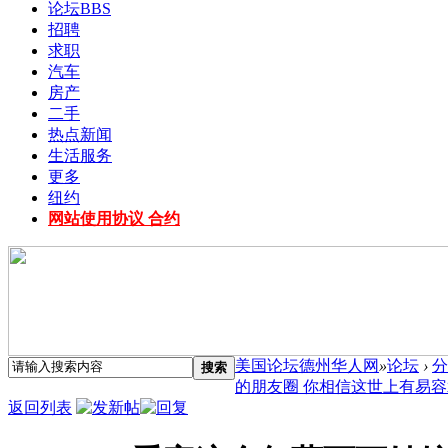
论坛
BBS
招聘
求职
汽车
房产
二手
热点新闻
生活服务
更多
纽约
网站使用协议 合约
美国论坛德州华人网
»
论坛
›
分
搜索
的朋友圈 你相信这世上有易容术吗
返回列表