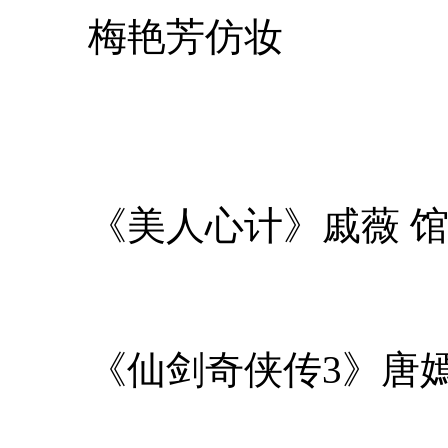
梅艳芳仿妆
《美人心计》戚薇 
《仙剑奇侠传3》唐嫣