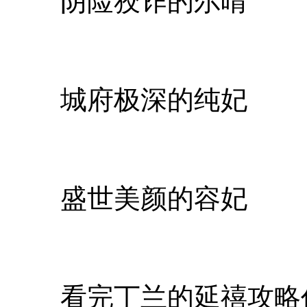
阴险狡诈的尔晴
城府极深的纯妃
盛世美颜的容妃
看完丁兰的延禧攻略