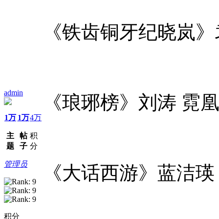
《铁齿铜牙纪晓岚》
admin
《琅琊榜》刘涛 霓
1万
1万
4万
主
帖
积
题
子
分
管理员
《大话西游》蓝洁瑛
积分