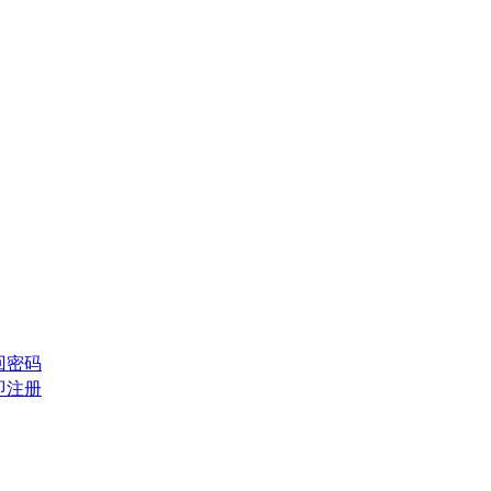
回密码
即注册