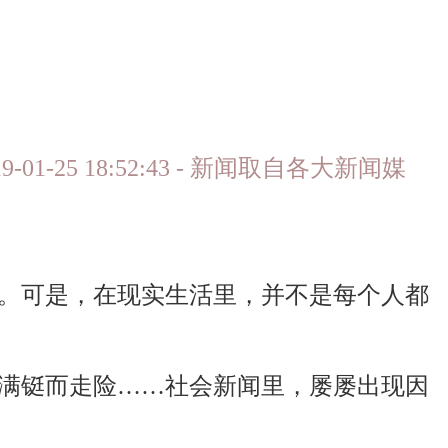
-01-25 18:52:43 - 新闻取自各大新闻媒
。可是，在现实生活里，并不是每个人都
满铤而走险……社会新闻里，屡屡出现因