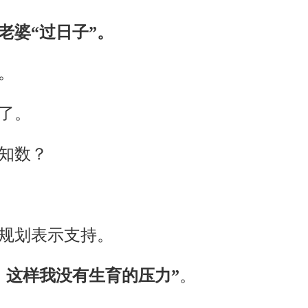
老婆“过日子”。
。
了。
知数？
规划表示支持。
，这样我没有生育的压力”
。