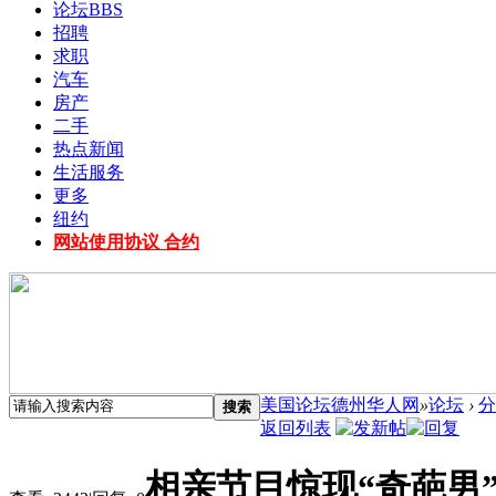
论坛
BBS
招聘
求职
汽车
房产
二手
热点新闻
生活服务
更多
纽约
网站使用协议 合约
美国论坛德州华人网
»
论坛
›
分
搜索
返回列表
相亲节目惊现“奇葩男