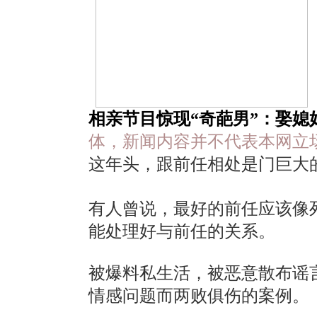
相亲节目惊现“奇葩男”：娶媳
体，新闻内容并不代表本网立
这年头，跟前任相处是门巨大
有人曾说，最好的前任应该像
能处理好与前任的关系。
被爆料私生活，被恶意散布谣
情感问题而两败俱伤的案例。