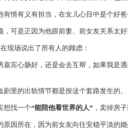
他有情有义有担当，在女儿心目中是个好爸
项，可是正因为他跟前妻、前女友关系太好
就在现场说出了所有人的顾虑：
男嘉宾心肠好，还是会去互帮，如果我是遇
血剧里的出轨情节都是按这个套路发生的。
宾想找一个
“能陪他看世界的人”
，卖掉房子
的原因所在，因为前女友向往安稳平淡的婚