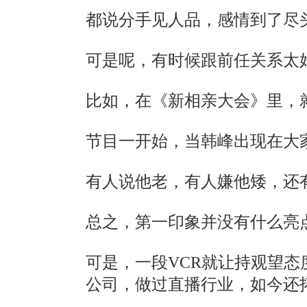
都说分手见人品，感情到了尽
可是呢，有时候跟前任关系太
比如，在《新相亲大会》里，
节目一开始，当韩峰出现在大
有人说他老，有人嫌他矮，还
总之，第一印象并没有什么亮
可是，一段VCR就让持观望态
公司，做过直播行业，如今还