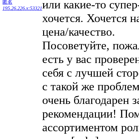
или какие-то супер
匿名
195.26.226.x:53321
хочется. Хочется 
цена/качество.
Посоветуйте, пожа
есть у вас провере
себя с лучшей сто
с такой же пробле
очень благодарен 
рекомендации! Пом
ассортиментом рол