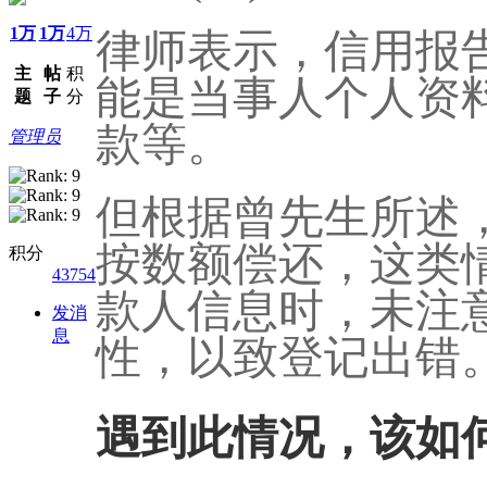
1万
1万
4万
律师表示，信用报
主
帖
积
能是当事人个人资
题
子
分
款等。
管理员
但根据曾先生所述
按数额偿还，这类
积分
43754
款人信息时，未注
发消
息
性，以致登记出错
遇到此情况，该如