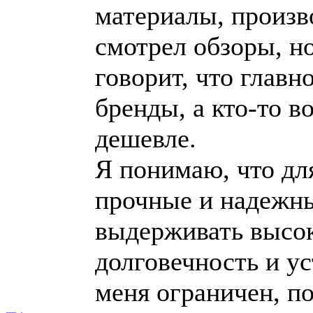
материалы, произво
смотрел обзоры, но
говорит, что главно
бренды, а кто-то в
дешевле.
Я понимаю, что дл
прочные и надежн
выдерживать высок
долговечность и ус
меня ограничен, по