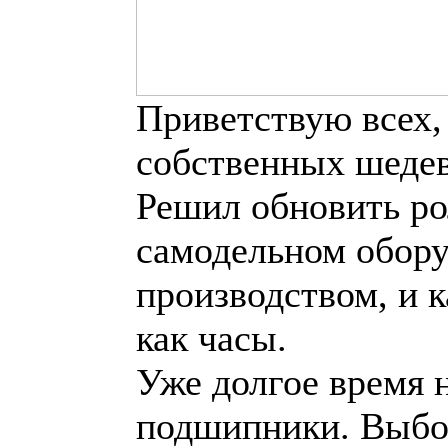
Приветствую всех,
собственных шеде
Решил обновить р
самодельном обор
производством, и 
как часы.
Уже долгое время 
подшипники. Выбо