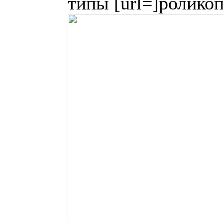
типы [url=]ролико