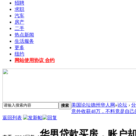
招聘
求职
汽车
房产
二手
热点新闻
生活服务
更多
纽约
网站使用协议 合约
美国论坛德州华人网
»
论坛
›
分
搜索
意外收获48万，不料竟是自己的信.
返回列表
华男贷款买房，账户却意