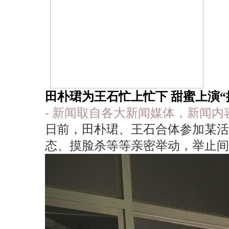
田朴珺为王石忙上忙下 甜蜜上演“捧
- 新闻取自各大新闻媒体，新闻
日前，田朴珺、王石合体参加某活
态、摸脸杀等等亲密举动，举止间