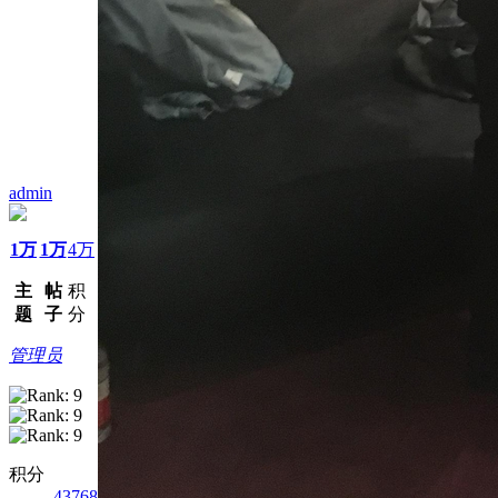
admin
1万
1万
4万
主
帖
积
题
子
分
管理员
积分
43768