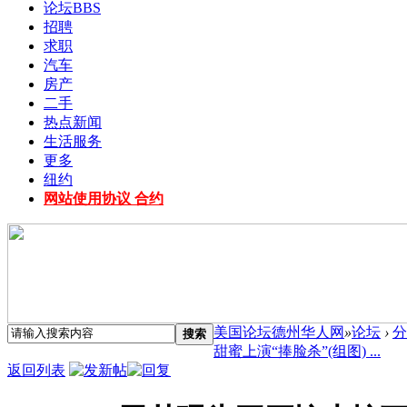
论坛
BBS
招聘
求职
汽车
房产
二手
热点新闻
生活服务
更多
纽约
网站使用协议 合约
美国论坛德州华人网
»
论坛
›
分
搜索
甜蜜上演“捧脸杀”(组图) ...
返回列表