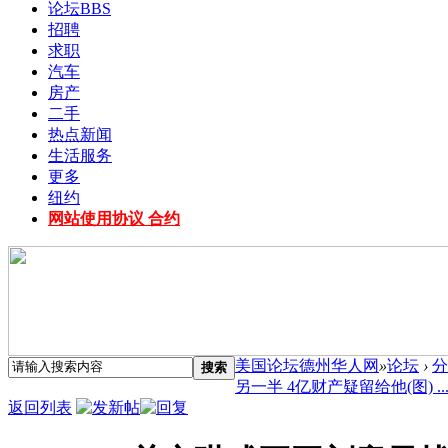
论坛
BBS
招聘
求职
汽车
房产
二手
热点新闻
生活服务
更多
纽约
网站使用协议 合约
美国论坛德州华人网
»
论坛
›
分
搜索
另一半 4亿财产疑留给他(图) ..
返回列表