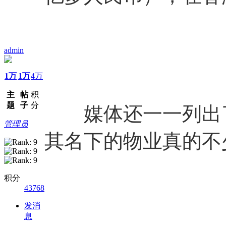
admin
1万
1万
4万
主
帖
积
题
子
分
媒体还一一列出了
管理员
其名下的物业真的不
积分
43768
发消
息