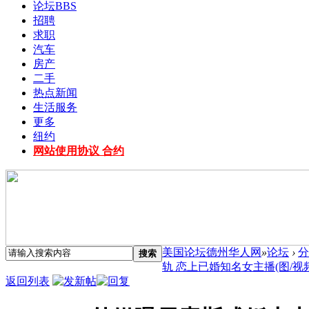
论坛
BBS
招聘
求职
汽车
房产
二手
热点新闻
生活服务
更多
纽约
网站使用协议 合约
美国论坛德州华人网
»
论坛
›
分
搜索
轨 恋上已婚知名女主播(图/视频) 
返回列表