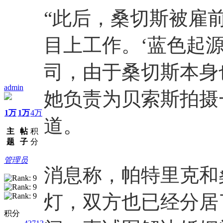
“此后，桑切斯被雇前
目上工作。‘蓝色起
司，由于桑切斯本身
admin
她负责为贝索斯拍摄一些
1万
1万
4万
道。
主
帖
积
题
子
分
管理员
消息称，帕特里克和
灯，双方也已经分居
积分