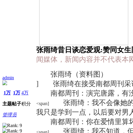
张雨绮昔日谈恋爱观:赞同女生
闻媒体，新闻内容并不代表本
张雨绮（资料图）
admin
]
张雨绮在接受南都周刊采
南都周刊：演完唐露，有没
1万
1万
4万
张雨绮：我不会像她的，
<span]
主题
帖子
积分
我只是学到一点，以后要对男
管理员
南都周刊：你在爱情里算
张雨绮：我不知道，但我
<span]