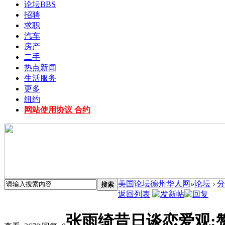
论坛
BBS
招聘
求职
汽车
房产
二手
热点新闻
生活服务
更多
纽约
网站使用协议 合约
美国论坛德州华人网
»
论坛
›
分
搜索
返回列表
张雨绮昔日谈恋爱观: