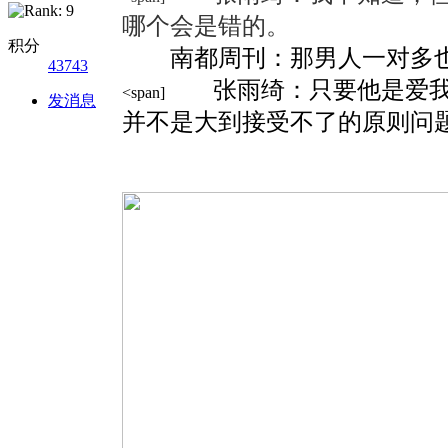
哪个会是错的。
积分
南都周刊：那男人一对多也
43743
张雨绮：只要他是爱我的
<span]
发消息
并不是大到接受不了的原则问