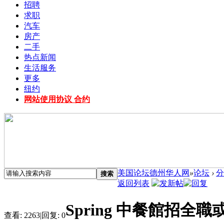
招聘
求职
汽车
房产
二手
热点新闻
生活服务
更多
纽约
网站使用协议 合约
美国论坛德州华人网
»
论坛
›
分
搜索
返回列表
Spring 中餐館招全
查看:
2263
|
回复:
0