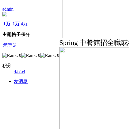
admin
1万
1万
4万
主题
帖子
积分
Spring 中餐館招全職
管理员
积分
43754
发消息