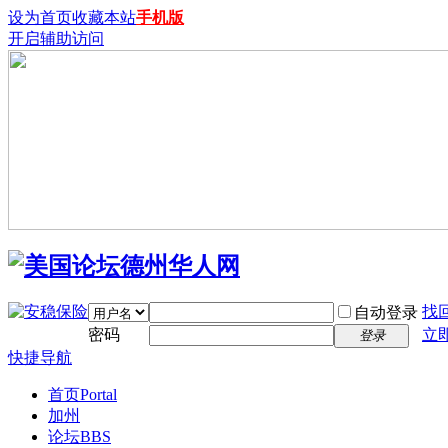
设为首页
收藏本站
手机版
开启辅助访问
找
自动登录
密码
立
登录
快捷导航
首页
Portal
加州
论坛
BBS