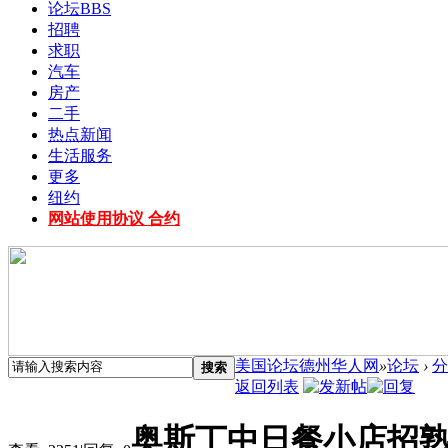
论坛
BBS
招聘
求职
汽车
房产
二手
热点新闻
生活服务
更多
纽约
网站使用协议 合约
美国论坛德州华人网
»
论坛
›
分
搜索
返回列表
奥斯丁中日餐小店招熟