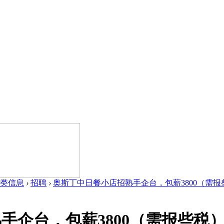
类信息
›
招聘
›
奥斯丁中日餐小店招熟手企台，包薪3800（需报些税
手企台，包薪3800（需报些税