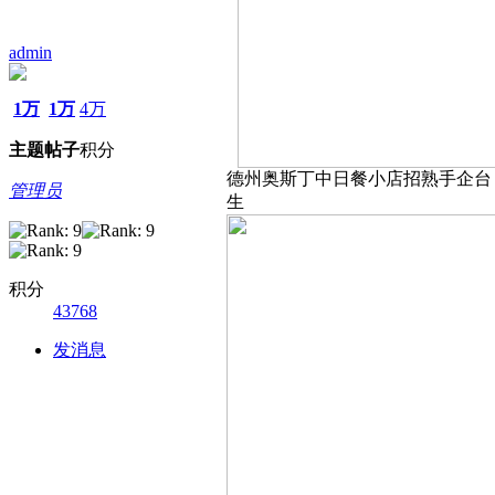
admin
1万
1万
4万
主题
帖子
积分
德州奥斯丁中日餐小店招熟手企台，
管理员
生
积分
43768
发消息