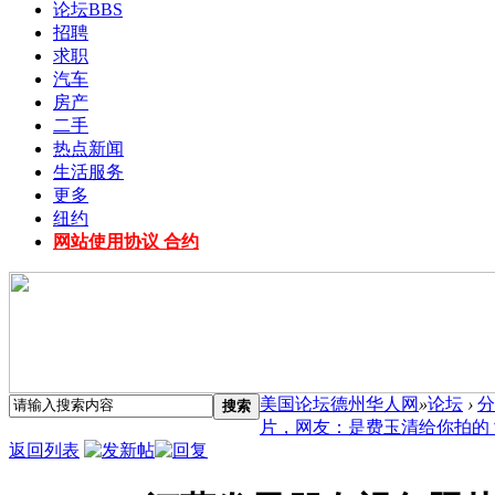
论坛
BBS
招聘
求职
汽车
房产
二手
热点新闻
生活服务
更多
纽约
网站使用协议 合约
美国论坛德州华人网
»
论坛
›
分
搜索
片，网友：是费玉清给你拍的？ 
返回列表