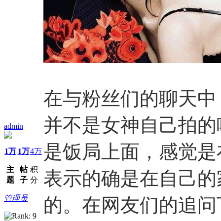
在与粉丝们的聊天中
并不是女神自己拍的
admin
是饭局上面，感觉是
1万
1万
4万
主
帖
积
表示的确是在自己的
题
子
分
管理员
的。在网友们的追问