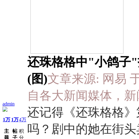
还珠格格中"小鸽子
(图)
文章来源: 网易 于 20
自各大新闻媒体，新
admin
还记得《还珠格格》
1万
1万
4万
吗？剧中的她在街头
主
帖
积
题
子
分