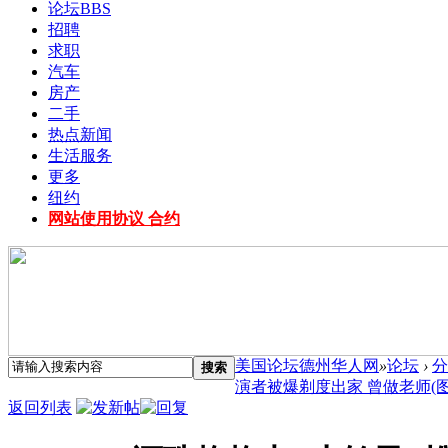
论坛
BBS
招聘
求职
汽车
房产
二手
热点新闻
生活服务
更多
纽约
网站使用协议 合约
美国论坛德州华人网
»
论坛
›
分
搜索
演者被爆剃度出家 曾做老师(图) 
返回列表