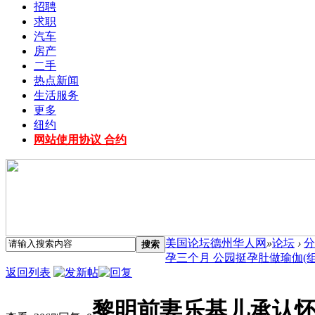
招聘
求职
汽车
房产
二手
热点新闻
生活服务
更多
纽约
网站使用协议 合约
美国论坛德州华人网
»
论坛
›
分
搜索
孕三个月 公园挺孕肚做瑜伽(组图)
返回列表
黎明前妻乐基儿承认怀