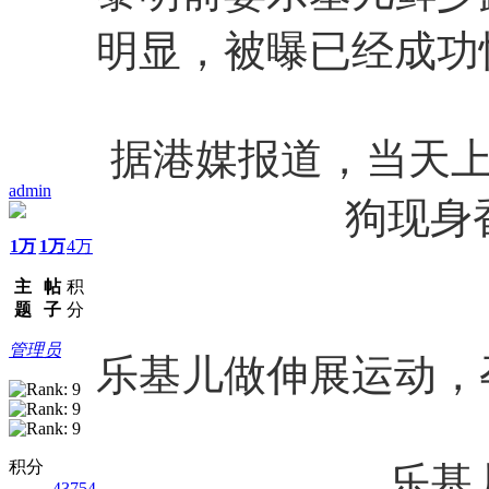
明显，被曝已经成功
据港媒报道，当天
admin
狗现身
1万
1万
4万
主
帖
积
题
子
分
管理员
乐基儿做伸展运动，
积分
乐基
43754