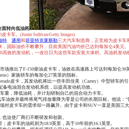
全面转向低油耗
tin Sullivan/Getty Images)
福特
、
通用
和
菲亚特
克莱斯勒
三大汽车制造商，正竞相为皮卡车
来，国际油价不断攀升，目前美国汽油均价已达到每加仑4美元
油和高效的发动机，一改往日为这些车款安装大体积、高油耗发动
市场推出了F-150柴油皮卡车，油效在高速路上可达到每加仑3
aurus）家族轿车的每加仑27英里的指标。
erado皮卡，其发动机将比一些丰田佳美（Camry）中型轿车的
为其配备电油混合发动机系统，以提高发动机功效。
少车重，降低油耗，并计划研制自己的混合动力卡车。
，提高汽车油效并最终将尾气排放量降为零是公司的长期目标。他说
市场对皮卡车的需求却一路飙升。由于皮卡和SUV一直是美国三
，也迫使厂商们不断研发和创新。
；皮卡车的油耗则为18.9英里，高于10年前的16.1英里。