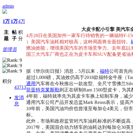
admin
1万
1万
4万
大皮卡配小引擎 美汽车
主
帖
积
4月28日在美国加州一家车行待销售的一辆福特F-150皮卡车。(Jus
题
子
分
）美国汽车油耗相对较高，这种局面将全面扭转。
燃油效能，增强美国汽车的市场竞争力。去年底以
管理员
国三大汽车厂商也正在为皮卡车和SUV配备更省
据《华尔街日报》消息，5月以来，
福特
公司首先向
超过1,000磅，其油效仍高于2018款福特金牛座（T
积分
通用
汽车将在今秋推出一款改型、全尺寸雪佛兰Silv
43713
菲亚特
克莱斯勒
则正在研制Ram 1500型皮卡，
4年前，福特就率先为其皮卡车换上铝制车身，减
发消
通用汽车公司产品开发总监Mark Reuss表示
息
10年前，美国汽油均价也曾涨至每加仑4美元，但
标。
此外，市场和政府监管对汽车油耗标准的不断提高
2017年，美国混合动力轿车的油耗达到每加仑30英里