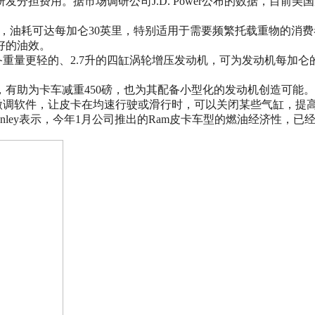
担费用。据市场调研公司J.D. Power公布的数据，目前美国皮
，油耗可达每加仑30英里，特别适用于需要频繁托载重物的消费者。福
好的油效。
为其配备重量更轻的、2.7升的四缸涡轮增压发动机，可为发动机每
有助为卡车减重450磅，也为其配备小型化的发动机创造可能。
款引擎微调软件，让皮卡在均速行驶或滑行时，可以关闭某些气缸，提
anley表示，今年1月公司推出的Ram皮卡车型的燃油经济性，已经