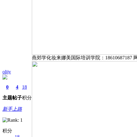
燕郊学化妆来娜美国际培训学院：1861068718
olijv
0
4
18
主题
帖子
积分
新手上路
积分
18