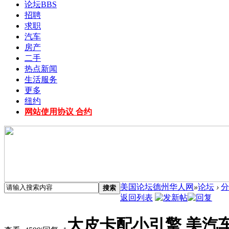
论坛
BBS
招聘
求职
汽车
房产
二手
热点新闻
生活服务
更多
纽约
网站使用协议 合约
美国论坛德州华人网
»
论坛
›
分
搜索
返回列表
大皮卡配小引擎 美汽