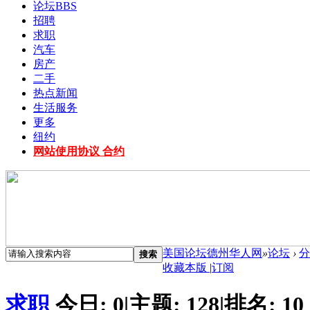
论坛
BBS
招聘
求职
汽车
房产
二手
热点新闻
生活服务
更多
纽约
网站使用协议 合约
美国论坛德州华人网
»
论坛
›
分
搜索
收藏本版
|
订阅
求职
今日:
0
|
主题:
128
|
排名:
10