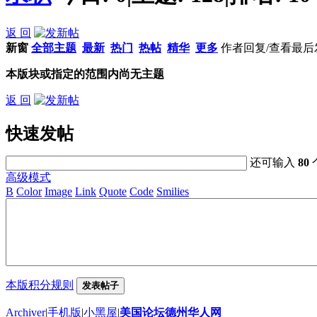
返 回
新窗
全部主题
最新
热门
热帖
精华
更多
作者
回复/查看
最后
本版块或指定的范围内尚无主题
返 回
快速发帖
还可输入
80
高级模式
B
Color
Image
Link
Quote
Code
Smilies
本版积分规则
发表帖子
Archiver
|
手机版
|
小黑屋
|
美国论坛德州华人网