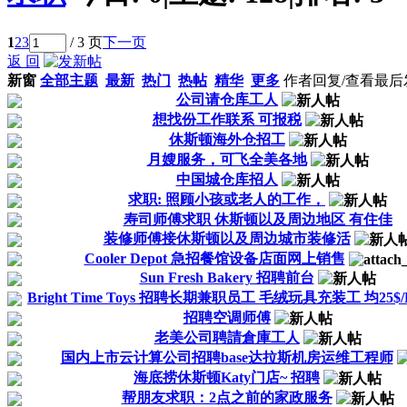
1
2
3
/ 3 页
下一页
返 回
新窗
全部主题
最新
热门
热帖
精华
更多
作者
回复/查看
最后
公司请仓库工人
想找份工作联系 可报税
休斯顿海外仓招工
月嫂服务，可飞全美各地
中国城仓库招人
求职: 照顾小孩或老人的工作，
寿司师傅求职 休斯顿以及周边地区 有住佳
装修师傅接休斯顿以及周边城市装修活
Cooler Depot 急招餐馆设备店面网上销售
Sun Fresh Bakery 招聘前台
Bright Time Toys 招聘长期兼职员工 毛绒玩具充装工 均25$/
招聘空调师傅
老美公司聘請倉庫工人
国内上市云计算公司招聘base达拉斯机房运维工程师
海底捞休斯顿Katy门店~ 招聘
帮朋友求职：2点之前的家政服务