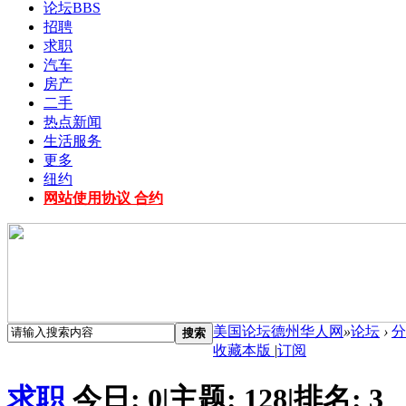
论坛
BBS
招聘
求职
汽车
房产
二手
热点新闻
生活服务
更多
纽约
网站使用协议 合约
美国论坛德州华人网
»
论坛
›
分
搜索
收藏本版
|
订阅
求职
今日:
0
|
主题:
128
|
排名:
3