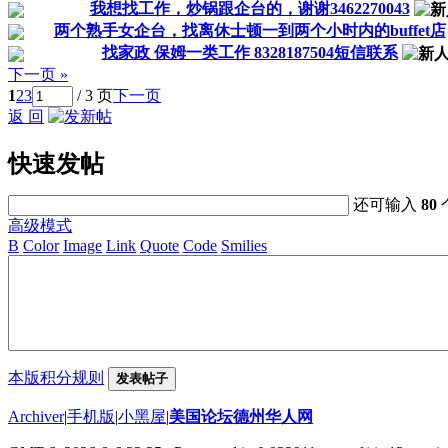
我想找工作，炒锅跟企台的，谢谢3462270043
两个熟手女企台，找离休士顿一到两个小时内的buffet店
找家政 保姆一类工作 8328187504短信联系
下一页 »
1
2
3
/ 3 页
下一页
返 回
快速发帖
还可输入
80
高级模式
B
Color
Image
Link
Quote
Code
Smilies
本版积分规则
发表帖子
Archiver
|
手机版
|
小黑屋
|
美国论坛德州华人网