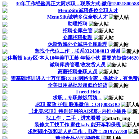
30年工作经验真正大厨求职，联系方式:微信15051800588
MenuSifu诚聘多位全职人才
MenuSifu诚聘多位全职人才
助理招聘
招聘仓库主管
仓库招聘助理
休斯敦海外仓诚聘仓库助理
想找个代位工作，联系8324384013 谢谢
休斯顿 katy区·本人10年美甲工龄 年轻小伙 需要的短信6462042
诚聘库房管理/收发货人员
高薪招聘兼职人员
零基础培训进入十万年薪CCIE网路专家，保就业，有免费ji.
全美日用品批发超低价好货
I need Help
求职，专职做饭阿姨，
求职 家政 护理 联系微信 ：QQ0085QQ
【北美求职】特别好用的AI求职+内推小插件
找工作，二手，进来看看
装修大工找工作 家住katy 能开车和保税
求照顾小孩和老人的工作，电话：2819757788
糖城食品公司招销售