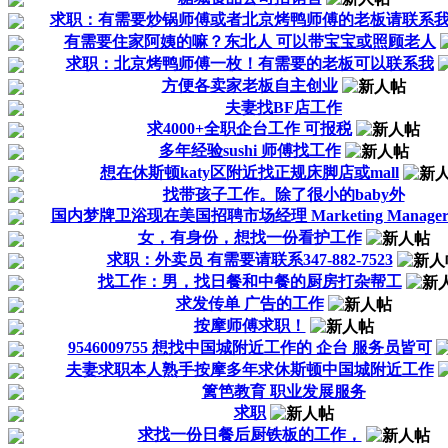
求职：有需要炒锅师傅或者北京烤鸭师傅的老板请联系
有需要住家阿姨的嘛？东北人 可以带宝宝或照顾老人
求职：北京烤鸭师傅一枚！有需要的老板可以联系我
方便各卖家老板自主创业
夫妻找BF店工作
求4000+全职企台工作 可报税
多年经验sushi 师傅找工作
想在休斯顿katy区附近找正规床脚店或mall
找带孩子工作。除了很小的baby外
国内梦牌卫浴现在美国招聘市场经理 Marketing Manage
女，有身份，想找一份看护工作
求职：外卖员 有需要请联系347-882-7523
找工作：男，找日餐和中餐的厨房打杂帮工
求发传单 广告的工作
按摩师傅求职！
9546009755 想找中国城附近工作的 企台 服务员皆可
夫妻求职本人熟手按摩多年求休斯顿中国城附近工作
篱笆教育 职业发展服务
求职
求找一份日餐后厨铁板的工作，