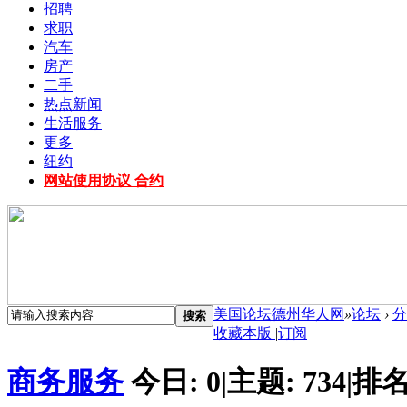
招聘
求职
汽车
房产
二手
热点新闻
生活服务
更多
纽约
网站使用协议 合约
美国论坛德州华人网
»
论坛
›
分
搜索
收藏本版
|
订阅
商务服务
今日:
0
|
主题:
734
|
排名