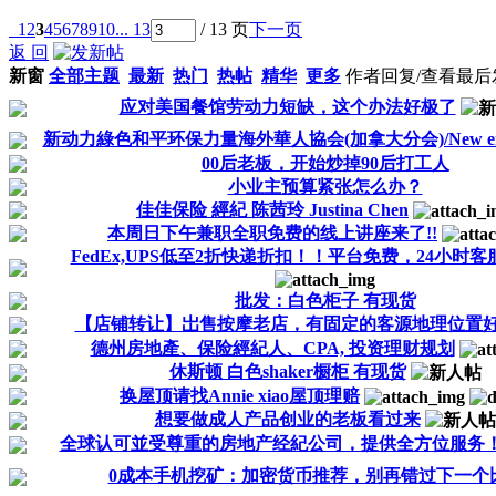
1
2
3
4
5
6
7
8
9
10
... 13
/ 13 页
下一页
返 回
新窗
全部主题
最新
热门
热帖
精华
更多
作者
回复/查看
最后
应对美国餐馆劳动力短缺，这个办法好极了
新动力綠色和平环保力量海外華人協会(加拿大分会)/New ener
00后老板，开始炒掉90后打工人
小业主预算紧张怎么办？
佳佳保险 經紀 陈茜玲 Justina Chen
本周日下午兼职全职免费的线上讲座来了!!
FedEx,UPS低至2折快递折扣！！平台免费，24小时客
批发：白色柜子 有现货
【店铺转让】岀售按摩老店，有固定的客源地理位置
德州房地產、保险經紀人、CPA, 投资理财规划
休斯顿 白色shaker橱柜 有现货
换屋顶请找Annie xiao屋顶理赔
想要做成人产品创业的老板看过来
全球认可並受尊重的房地产经紀公司，提供全方位服务！.
0成本手机挖矿：加密货币推荐，别再错过下一个