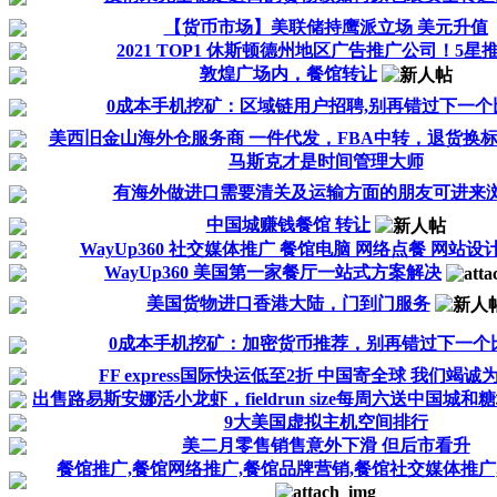
【货币市场】美联储持鹰派立场 美元升值
2021 TOP1 休斯顿德州地区广告推广公司！5星
敦煌广场内，餐馆转让
0成本手机挖矿：区域链用户招聘,别再错过下一个
美西旧金山海外仓服务商 一件代发，FBA中转，退货换
马斯克才是时间管理大师
有海外做进口需要清关及运输方面的朋友可进来
中国城赚钱餐馆 转让
WayUp360 社交媒体推广 餐馆电脑 网络点餐 网站设计 
WayUp360 美国第一家餐厅一站式方案解决
美国货物进口香港大陆，门到门服务
0成本手机挖矿：加密货币推荐，别再错过下一个
FF express国际快运低至2折 中国寄全球 我们竭
出售路易斯安娜活小龙虾，fieldrun size每周六送中国城和
9大美国虚拟主机空间排行
美二月零售销售意外下滑 但后市看升
餐馆推广,餐馆网络推广,餐馆品牌营销,餐馆社交媒体推广,f.