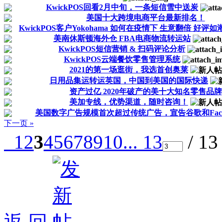
KwickPOS回看2月中旬，一条短信雪中送炭
美国十大跨境电商平台最新排名！
KwickPOS客户Yokohama 如何在疫情下 生意翻倍 好评如
美南休斯顿海外仓 FBA电商物流转运站
KwickPOS短信营销 & 扫码评论分析
KwickPOS云端餐饮零售管理系统
2021的第一场逛街，我选首创奥莱
日用品集运转运英国，中国到美国的国际快递
资产过亿 2020年破产的美十大知名零售品牌
美加专线，优势渠道，随时咨询！
美国数字广告规模首次超过传统广告，宣告谷歌和Facebo
下一页 »
1
2
3
4
5
6
7
8
9
10
... 13
/ 1