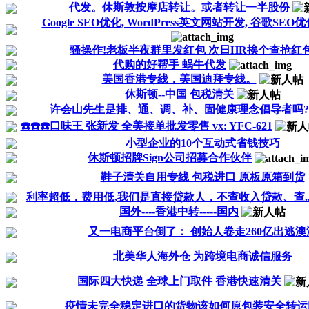
代发。休斯敦按摩店转让。或者转让一半股份
Google SEO优化, WordPress英文网站开发, 谷歌SEO
骚操作!老板半夜群里发红包 次日HR挨个查抢红
代购的好帮手 蜗牛代发
美国香港专线，美国迪拜专线。
休斯顿--中国 包税清关
许会山先生是排、通、调、补、固健康理念倡导者吗?
☎️☎️☎️口味王 张新发 全美接单批发零售 vx: YFC-621
小型企业的10个互动式省钱技巧
休斯顿招牌Sign公司招募合作伙伴
鞋子清关自用专线 包税进口 原板原箱到货
利率超低，费用低,我们是直接贷款人，不查收入贷款、查..
国外----香港中转-----国内
又一电商平台倒了： 创始人卷走260亿出逃澳
北美华人海外仓 为跨境电商诚信服务
国际四大快递 全球上门取件 香港快速清关
疫情未完全稳定进口的货物该如何原包装安全转运