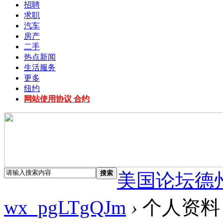
招聘
求职
汽车
房产
二手
热点新闻
生活服务
更多
纽约
网站使用协议 合约
搜索
美国论坛德
wx_pgLTgQJm
›
个人资料