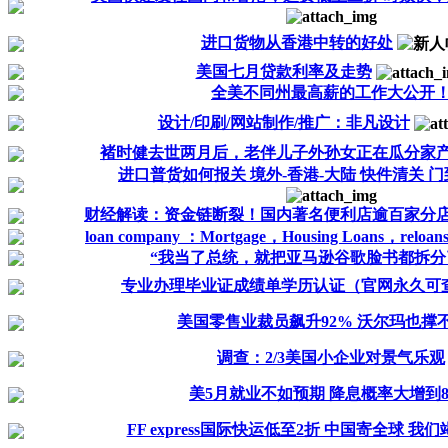
进口货物从香港中转的好处
美国七月贷款利率及走势
全美不同州最高薪的工作大公开
设计/印刷/网站制作/推广：非凡设计
褚时健去世两月后，老伴儿子外孙女正在瓜分家产
进口普货如何报关 境外-香港-大陆 快件清关 
财经解读：资金链断裂！国内著名便利店逾百家分店
loan company ：Mortgage，Housing Loans，reloans，
“我当了总统，就把亚马逊谷歌脸书都拆分了
专业办理毕业证成绩单学历认证（官网永久可
美国零售业裁员飙升92% 沃尔玛也撑
调查：2/3美国小企业对景气乐观
美5月就业不如预期 降息概率大增到8
FF express国际快运低至2折 中国寄全球 