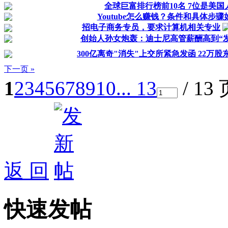
全球巨富排行榜前10名 7位是美国
Youtube怎么赚钱？条件和具体步骤
招电子商务专员，要求计算机相关专业
创始人孙女炮轰：迪士尼高管薪酬高到“发疯
300亿离奇"消失"上交所紧急发函 22万股东
下一页 »
1
2
3
4
5
6
7
8
9
10
... 13
/ 13
返 回
快速发帖