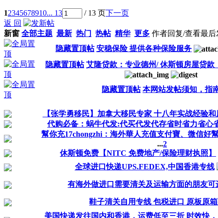
1
2
3
4
5
6
7
8
9
10
... 13
/ 13 页
下一页
返 回
新窗
全部主题
最新
热门
热帖
精华
更多
作者
回复/查看
最后
隐藏置顶帖
安稳保险 提供各种保险服务
隐藏置顶帖
艾隆贷款：专业德州/ 休斯顿房屋贷
隐藏置顶帖
本网站发帖须知，指
【张学勇移民】加拿大移民专家 十八年实战经验和
代购必备：蜗牛代发:代买代发代存省时省力省心
幫你充17chongzhi：海外華人充值支付寶、微信好
...
2
休斯顿免费【NITC 免费地产/保险理财执照】
全球进口快递UPS.FEDEX,中国香港专线
有海外做进口需要清关及运输方面的朋友可
鞋子清关自用专线 包税进口 原板原
美国快递发往国内和香港，运费低至三折 时效快，