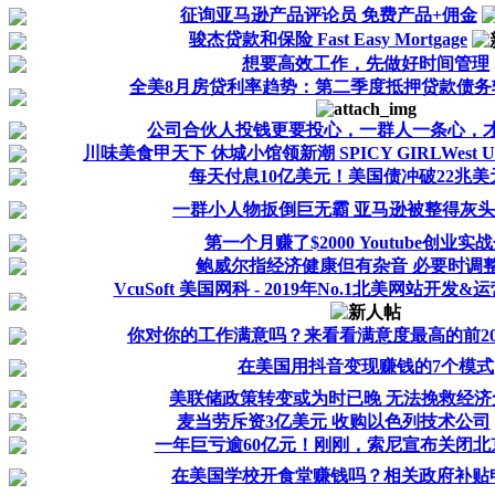
征询亚马逊产品评论员 免费产品+佣金
骏杰贷款和保险 Fast Easy Mortgage
想要高效工作，先做好时间管理
全美8月房贷利率趋势：第二季度抵押贷款债务较去
公司合伙人投钱更要投心，一群人一条心，才能
川味美食甲天下 休城小馆领新潮 SPICY GIRLWest
每天付息10亿美元！美国债冲破22兆美
一群小人物扳倒巨无霸 亚马逊被整得灰头土
第一个月赚了$2000 Youtube创业实
鲍威尔指经济健康但有杂音 必要时调
VcuSoft 美国网科 - 2019年No.1北美网站开发&运
你对你的工作满意吗？来看看满意度最高的前2
在美国用抖音变现赚钱的7个模式
美联储政策转变或为时已晚 无法挽救经济
麦当劳斥资3亿美元 收购以色列技术公司
一年巨亏逾60亿元！刚刚，索尼宣布关闭北京
在美国学校开食堂赚钱吗？相关政府补贴