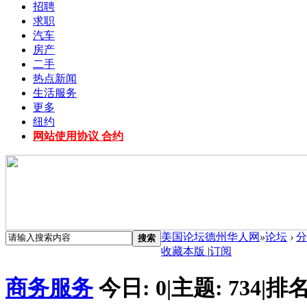
招聘
求职
汽车
房产
二手
热点新闻
生活服务
更多
纽约
网站使用协议 合约
美国论坛德州华人网
»
论坛
›
分
搜索
收藏本版
|
订阅
商务服务
今日:
0
|
主题:
734
|
排名