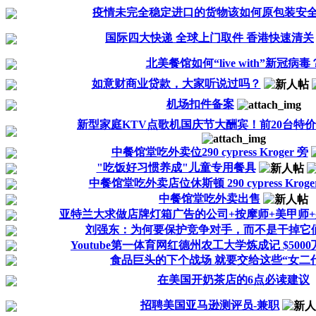
疫情未完全稳定进口的货物该如何原包装安
国际四大快递 全球上门取件 香港快速清关
北美餐馆如何“live with”新冠病毒
如意财商业贷款，大家听说过吗？
机场扣件备案
新型家庭KTV点歌机国庆节大酬宾！前20台特价$7
中餐馆堂吃外卖位290 cypress Kroger 旁
"吃饭好习惯养成"儿童专用餐具
中餐馆堂吃外卖店位休斯顿 290 cypress Kroge
中餐馆堂吃外卖出售
亚特兰大求做店牌灯箱广告的公司+按摩师+美甲师
刘强东：为何要保护竞争对手，而不是干掉它
Youtube第一体育网红德州农工大学炼成记 $5000
食品巨头的下个战场 就要交给这些“女二代
在美国开奶茶店的6点必读建议
招聘美国亚马逊测评员-兼职