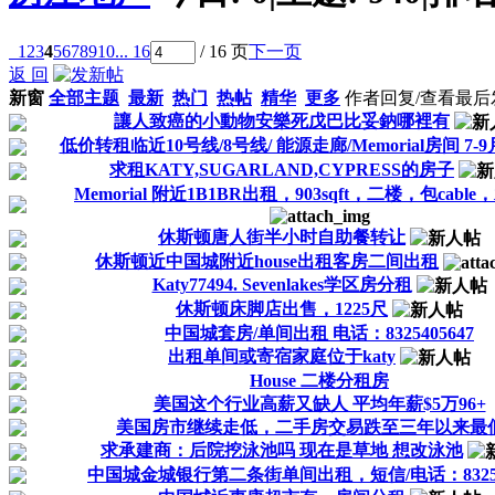
1
2
3
4
5
6
7
8
9
10
... 16
/ 16 页
下一页
返 回
新窗
全部主题
最新
热门
热帖
精华
更多
作者
回复/查看
最后
讓人致癌的小動物安樂死戊巴比妥鈉哪裡有
低价转租临近10号线/8号线/ 能源走廊/Memorial房间 7-9
求租KATY,SUGARLAND,CYPRESS的房子
Memorial 附近1B1BR出租，903sqft，二楼，包cabl
休斯顿唐人街半小时自助餐转让
休斯顿近中国城附近house出租客房二间出租
Katy77494. Sevenlakes学区房分租
休斯顿床脚店出售，1225尺
中国城套房/单间出租 电话：8325405647
出租单间或寄宿家庭位于katy
House 二楼分租房
美国这个行业高薪又缺人 平均年薪$5万96+
美国房市继续走低，二手房交易跌至三年以来最
求承建商：后院挖泳池吗 现在是草地 想改泳池
中国城金城银行第二条街单间出租，短信/电话：832540