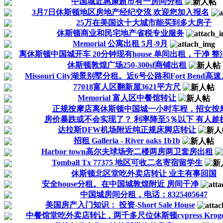
中国城近惠康超市有一房间分租
3月7日休斯顿地区房地产经纪交流 欢迎您加入报名
25万在美国这十大城市能买到多大房子
休斯顿商业和民宅地产省税专业服务
Memorial 公寓出租 5月-9月
离休斯顿中国城开车 20分钟现有house 单间出租，干净 整洁 
休斯顿敦煌广场250-300sf商铺出租
Missouri City湖景别墅分租。近6号公路和Fort Bend高
77018富人区翻新屋3621平方尺
Memorial 富人区中餐馆转让
正规按摩店离休斯顿中国城一小时车程，招女按
房价暴跌或不会实现了？ 利率降至5％以下 有人趁
达拉斯DFW机场附近纯正规床脚店转让
招租 Galleria - River oaks 1b1b
Harbor town高尔夫球场旁二楼两房两卫套房出租
Tomball Tx 77375 地区可收二名寄宿留学生
休斯顿北区堂吃外卖店转让 业主有事回国
安全house分租。在中国城敦煌附近 房间干净
中国城房间分租，电话：8325405647
美国房产入门知识： 投资-Short Sale House
中餐馆堂吃外卖店转让，两千多尺位休斯顿cypress Kroge