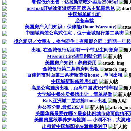
餐馆低价出售：达拉斯堂吃外卖店2500Sqf
post oak旺铺冰淇淋奶茶店 因东主私事急兑
中国城单间出租
必备车载
美国房产入门知识：保修险(Home Warranty)
中国城精装公寓式住宅，位于金城银行第二条街
找合租男／女室友，拎包即住！有租期合同！租期一年起
出租. 在金城银行后面有一个带卫生间套房
Missouri City湖景别墅分租
美国房产知识：养房费用
金城银行第二条街房间出租
百佳超市对面第三条街新装修house，单间出租
中国城新装俢雅房出租
高层公寓雅房出租，距离中国城3分钟车程
大学城中餐外卖餐馆出让，简单易做
Katy亚洲城二层独栋House出租
办公室分租,最低235/月
美国华裔最爱住哪？最多比例城市你可能猜不
美国房屋秋季养护与检测 — 小洞不补，大洞难
出租近中国城阳光☀️雅室带独卫