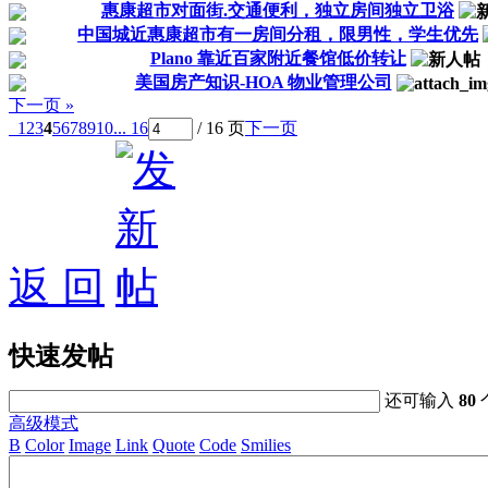
惠康超市对面街.交通便利，独立房间独立卫浴
中国城近惠康超市有一房间分租，限男性，学生优先
Plano 靠近百家附近餐馆低价转让
美国房产知识-HOA 物业管理公司
下一页 »
1
2
3
4
5
6
7
8
9
10
... 16
/ 16 页
下一页
返 回
快速发帖
还可输入
80
高级模式
B
Color
Image
Link
Quote
Code
Smilies