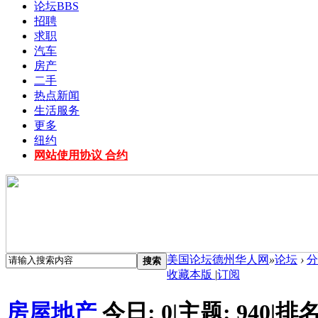
论坛
BBS
招聘
求职
汽车
房产
二手
热点新闻
生活服务
更多
纽约
网站使用协议 合约
美国论坛德州华人网
»
论坛
›
分
搜索
收藏本版
|
订阅
房屋地产
今日:
0
|
主题:
940
|
排名