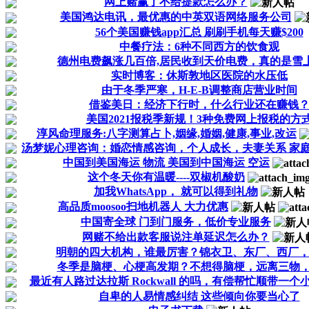
网上赌赢了不给提款怎么办？
美国鸿达电讯，最优惠的中英双语网络服务公司
56个美国赚钱app汇总 刷刷手机每天赚$200
中餐疗法：6种不同西方的饮食观
德州电费飙涨几百倍,居民收到天价电费，真的是雪
实时博客：休斯敦地区医院的水压低
由于冬季严寒，H-E-B调整商店营业时间
借鉴美日：经济下行时，什么行业还在赚钱
美国2021报税季新规！3种免费网上报税的方
淳风命理服务:八字测算占卜,姻缘,婚姻,健康,事业,改运
汤梦妮心理咨询：婚恋情感咨询，个人成长，夫妻关系 家
中国到美国海运 物流 美国到中国海运 空运
这个冬天你有温暖----双椒机酸奶
加我WhatsApp， 就可以得到礼物
高品质moosoo扫地机器人 大力优惠
中国寄全球 门到门服务，低价专业服务
网赌不给出款客服说注单延迟怎么办？
明朝的四大机构，谁最厉害？锦衣卫、东厂、西厂
冬季是脑梗、心梗高发期？不想得脑梗，远离三物，常
最近有人路过达拉斯 Rockwall 的吗，有偿帮忙顺带一个
自卑的人易情感纠结 这些倾向你要当心了