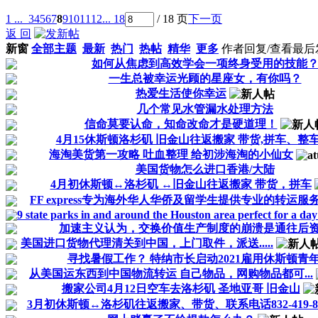
1 ...
3
4
5
6
7
8
9
10
11
12
... 18
/ 18 页
下一页
返 回
新窗
全部主题
最新
热门
热帖
精华
更多
作者
回复/查看
最后
如何从焦虑到高效学会一项终身受用的技能
一生总被幸运光顾的星座女，有你吗？
热爱生活使你幸运
几个常见水管漏水处理方法
信命莫要认命，知命改命才是硬道理！
4月15休斯顿洛杉矶 旧金山往返搬家 带货,拼车、整
海淘美货第一攻略 吐血整理 给初涉海淘的小仙女
美国货物怎么进口香港/大陆
4月初休斯顿↔️洛杉矶 ↔️旧金山往返搬家 带货，拼车
FF express专为海外华人华侨及留学生提供专业的转运服
9 state parks in and around the Houston area perfect for a day t
加速主义认为，交换价值生产制度的崩溃是通往后资本
美国进口货物代理清关到中国，上门取件，派送.....
寻找暑假工作？ 特纳市长启动2021雇用休斯顿青
从美国运东西到中国物流转运 自己物品，网购物品都可...
搬家公司4月12日空车去洛杉矶 圣地亚哥 旧金山
3月初休斯顿↔️洛杉矶往返搬家、带货、联系电话832-419-80