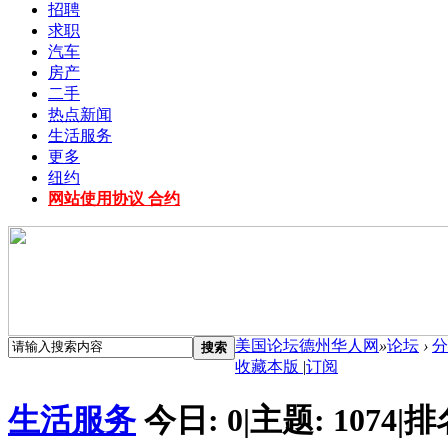
招聘
求职
汽车
房产
二手
热点新闻
生活服务
更多
纽约
网站使用协议 合约
美国论坛德州华人网
»
论坛
›
分
搜索
收藏本版
|
订阅
生活服务
今日:
0
|
主题:
1074
|
排