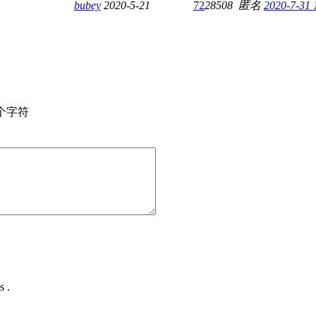
bubey
2020-5-21
72
28508
匿名
2020-7-31 
个字符
s .