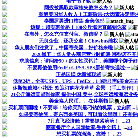
电子书下载
网投被黑取款审核失败怎么办？
图解美国华人收入！工薪阶层3大因素决定需
泰国罗勇进口榴莲 全美包邮
惊爆：超实惠价格！100公斤海运直邮到你家
在海外，怎么充值支付宝、微信呢？
无良企业，还我公道！Chowbus维权
华人朋友们注意了，中国寄美国，好价格来啦
2020黑五：华人常去商店营业时间表 哪些店不开
求助信息：请问给50＋的女性买钙片，美国哪个牌子好
不要再傻傻用FedEx/UPS/USPS原价寄快递啦~~
正品国烟 休斯顿现货
低至2折，全美USPS，UPS，FedEx，1-8磅只需6美金左
休斯顿糖城小花匠: 欢迎订购花花草草 盆景 （手工制作）
21公斤海运直邮到你家 提供中国-美中,全球空运和海运业务
美金换人民币。。在休斯顿
买机票回国啦！不要等！给你买到最刁钻的机票，立刻回...
如果要寄物资，寄东西来美国，可以看这里哦！还有拼邮.
7月直飞经济舱！需要抓紧滴滴！
...
2
3
商家餐厅个人国际物流,丢件全赔！
...
2
3
想买机票的滴滴，靠谱！
...
2
3