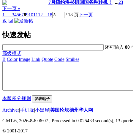
7月纽约洛杉矶回国各种转机！
...
2
3
下一页 »
1 ...
3
4
5
6
7
8
9
10
11
12
... 18
/ 18 页
下一页
返 回
快速发帖
还可输入
80
高级模式
B
Color
Image
Link
Quote
Code
Smilies
本版积分规则
发表帖子
Archiver
|
手机版
|
小黑屋
|
美国论坛德州华人网
GMT-6, 2026-8-6 06:07
, Processed in 0.025433 second(s), 13 querie
© 2001-2017