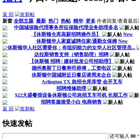
返 回
新窗
全部主题
最新
热门
热帖
精华
更多
作者
回复/查看
最后
中国城保险代理事务所征保险代理业务助理多名
【休斯顿仓库高薪招聘操作员】
New
休斯顿华人家庭诚聘住家/通勤女保姆
New
休斯顿华人社区需要你：有组织能力的女华人社区管理员...
达拉斯销售支持（销售助理）招聘
【休斯顿 招聘 | 建材批发公司招助理】
德州奥斯丁日餐寿司师傅，工资电议
休斯顿中国城附近日餐店请周末企台
Arlington TX 急招仓库库管 会开叉车
招聘维修助理
$22大盛餐馆设备休斯顿公司急招叉车司机 长期工作
招聘客服接受小白 电商销售
返 回
快速发帖
还可输入
80