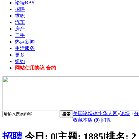
论坛
BBS
招聘
求职
汽车
房产
二手
热点新闻
生活服务
更多
纽约
网站使用协议 合约
美国论坛德州华人网
»
论坛
›
分
搜索
收藏本版
(
9
)
|
订阅
招聘
今日:
0
|
主题:
1885
|
排名:
2