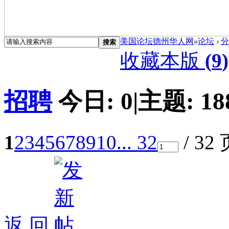
美国论坛德州华人网
»
论坛
›
分
搜索
收藏本版
(
9
)
招聘
今日:
0
|
主题:
18
1
2
3
4
5
6
7
8
9
10
... 32
/ 32
返 回