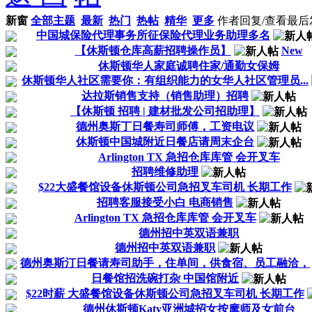
新窗
全部主题
最新
热门
热帖
精华
更多
作者
回复/查看
最后
中国城保险代理事务所征保险代理业务助理多名
【休斯顿仓库高薪招聘操作员】
New
休斯顿华人家庭诚聘住家/通勤女保姆
休斯顿华人社区需要你：有组织能力的女华人社区管理员...
达拉斯销售支持（销售助理）招聘
【休斯顿 招聘 | 建材批发公司招助理】
德州奥斯丁日餐寿司师傅，工资电议
休斯顿中国城附近日餐店请周末企台
Arlington TX 急招仓库库管 会开叉车
招聘维修助理
$22大盛餐馆设备休斯顿公司急招叉车司机 长期工作
招聘客服接受小白 电商销售
Arlington TX 急招仓库库管 会开叉车
德州招中英双语兼职
德州招中英双语兼职
德州奥斯汀日餐请寿司助手，住单间，供食宿、员工融洽，
日餐馆招洗碗打杂 中国馆附近
$22时薪 大盛餐馆设备休斯顿公司急招叉车司机 长期工作
德州休斯顿Katy亚洲城招女按摩师及女前台