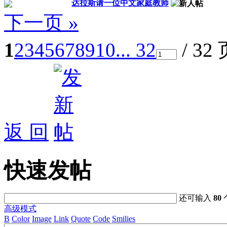
达拉斯请一位中文家庭教师
下一页 »
1
2
3
4
5
6
7
8
9
10
... 32
/ 32
返 回
快速发帖
还可输入
80
高级模式
B
Color
Image
Link
Quote
Code
Smilies