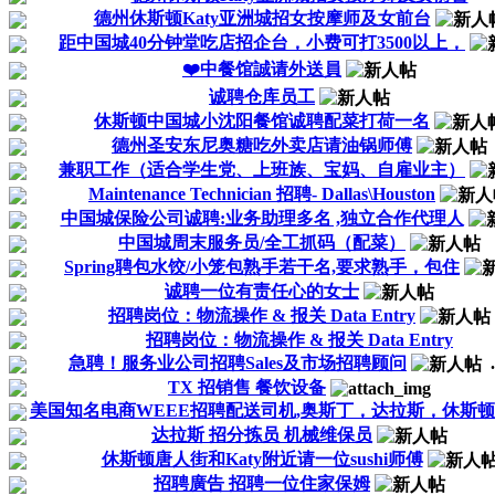
德州休斯顿Katy亚洲城招女按摩师及女前台
距中国城40分钟堂吃店招企台，小费可打3500以上，
❤️中餐馆誠请外送員
诚聘仓库员工
休斯顿中国城小沈阳餐馆诚聘配菜打荷一名
德州圣安东尼奥糖吃外卖店请油锅师傅
兼职工作（适合学生党、上班族、宝妈、自雇业主）
Maintenance Technician 招聘- Dallas\Houston
中国城保险公司诚聘:业务助理多名 ,独立合作代理人
中国城周末服务员/全工抓码（配菜）
Spring聘包水饺/小笼包熟手若干名,要求熟手，包住
诚聘一位有责任心的女士
招聘岗位：物流操作 & 报关 Data Entry
招聘岗位：物流操作 & 报关 Data Entry
急聘！服务业公司招聘Sales及市场招聘顾问
.
TX 招销售 餐饮设备
美国知名电商WEEE招聘配送司机,奥斯丁，达拉斯，休斯顿
达拉斯 招分拣员 机械维保员
休斯顿唐人街和Katy附近请一位sushi师傅
招聘廣告 招聘一位住家保姆