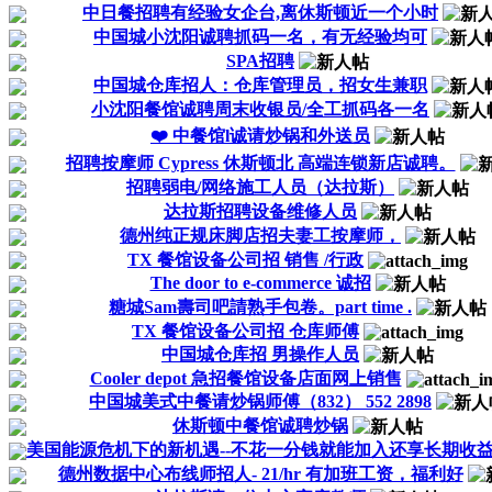
中日餐招聘有经验女企台,离休斯顿近一个小时
中国城小沈阳诚聘抓码一名，有无经验均可
SPA招聘
中国城仓库招人：仓库管理员，招女生兼职
小沈阳餐馆诚聘周末收银员/全工抓码各一名
❤️ 中餐馆l诚请炒锅和外送员
招聘按摩师 Cypress 休斯顿北 高端连锁新店诚聘。
招聘弱电/网络施工人员（达拉斯）
达拉斯招聘设备维修人员
德州纯正规床脚店招夫妻工按摩师，
TX 餐馆设备公司招 销售 /行政
The door to e-commerce 诚招
糖城Sam壽司吧請熟手包卷。part time .
TX 餐馆设备公司招 仓库师傅
中国城仓库招 男操作人员
Cooler depot 急招餐馆设备店面网上销售
中国城美式中餐请炒锅师傅（832） 552 2898
休斯顿中餐馆诚聘炒锅
美国能源危机下的新机遇--不花一分钱就能加入还享长期收
德州数据中心布线师招人- 21/hr 有加班工资，福利好