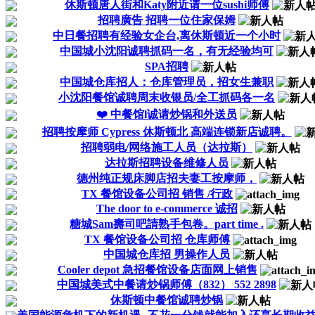
休斯顿唐人街和Katy附近请一位sushi师傅
招聘廣告 招聘一位住家保姆
中日餐招聘有经验女企台,离休斯顿近一个小时
中国城小沈阳诚聘抓码一名，有无经验均可
SPA招聘
中国城仓库招人：仓库管理员，招女生兼职
小沈阳餐馆诚聘周末收银员/全工抓码各一名
❤️ 中餐馆l诚请炒锅和外送员
招聘按摩师 Cypress 休斯顿北 高端连锁新店诚聘。
招聘弱电/网络施工人员（达拉斯）
达拉斯招聘设备维修人员
德州纯正规床脚店招夫妻工按摩师，
TX 餐馆设备公司招 销售 /行政
The door to e-commerce 诚招
糖城Sam壽司吧請熟手包卷。part time .
TX 餐馆设备公司招 仓库师傅
中国城仓库招 男操作人员
Cooler depot 急招餐馆设备店面网上销售
中国城美式中餐请炒锅师傅（832） 552 2898
休斯顿中餐馆诚聘炒锅