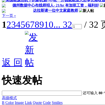
美国能源危机下的新机遇--不花一分钱就能加入还享长期收
德州数据中心布线师招人- 21/hr 有加班工资，福利好
达拉斯请一位中文家庭教师
下一页 »
1
2
3
4
5
6
7
8
9
10
... 32
/ 32
返 回
快速发帖
还可输入
80
高级模式
B
Color
Image
Link
Quote
Code
Smilies