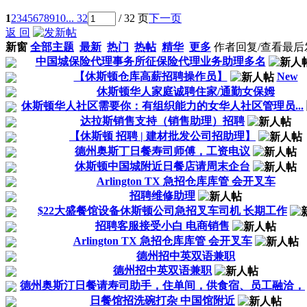
1
2
3
4
5
6
7
8
9
10
... 32
/ 32 页
下一页
返 回
新窗
全部主题
最新
热门
热帖
精华
更多
作者
回复/查看
最后
中国城保险代理事务所征保险代理业务助理多名
【休斯顿仓库高薪招聘操作员】
New
休斯顿华人家庭诚聘住家/通勤女保姆
休斯顿华人社区需要你：有组织能力的女华人社区管理员...
达拉斯销售支持（销售助理）招聘
【休斯顿 招聘 | 建材批发公司招助理】
德州奥斯丁日餐寿司师傅，工资电议
休斯顿中国城附近日餐店请周末企台
Arlington TX 急招仓库库管 会开叉车
招聘维修助理
$22大盛餐馆设备休斯顿公司急招叉车司机 长期工作
招聘客服接受小白 电商销售
Arlington TX 急招仓库库管 会开叉车
德州招中英双语兼职
德州招中英双语兼职
德州奥斯汀日餐请寿司助手，住单间，供食宿、员工融洽，
日餐馆招洗碗打杂 中国馆附近