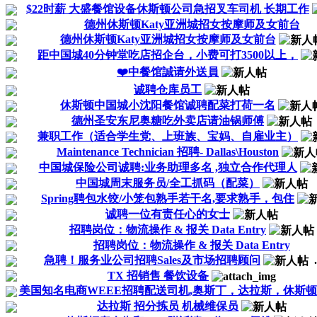
$22时薪 大盛餐馆设备休斯顿公司急招叉车司机 长期工作
德州休斯顿Katy亚洲城招女按摩师及女前台
德州休斯顿Katy亚洲城招女按摩师及女前台
距中国城40分钟堂吃店招企台，小费可打3500以上，
❤️中餐馆誠请外送員
诚聘仓库员工
休斯顿中国城小沈阳餐馆诚聘配菜打荷一名
德州圣安东尼奥糖吃外卖店请油锅师傅
兼职工作（适合学生党、上班族、宝妈、自雇业主）
Maintenance Technician 招聘- Dallas\Houston
中国城保险公司诚聘:业务助理多名 ,独立合作代理人
中国城周末服务员/全工抓码（配菜）
Spring聘包水饺/小笼包熟手若干名,要求熟手，包住
诚聘一位有责任心的女士
招聘岗位：物流操作 & 报关 Data Entry
招聘岗位：物流操作 & 报关 Data Entry
急聘！服务业公司招聘Sales及市场招聘顾问
.
TX 招销售 餐饮设备
美国知名电商WEEE招聘配送司机,奥斯丁，达拉斯，休斯顿
达拉斯 招分拣员 机械维保员