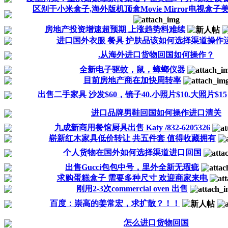
区别于小米盒子,海外版机顶盒Movie Mirror电视盒子
房地产投资增速超预期 上涨趋势料难续
进口国外衣服 餐具 护肤品该如何选择渠道操作
.从海外进口货物回国如何操作？
全新电子驱蚊，鼠，蟑螂仪器
目前房地产商在加快周转率
出售二手家具 沙发$60，镜子40.小照片$10.大照片$15
进口品牌男鞋回国如何操作进口清关
九成新商用餐馆厨具出售 Katy /832-6205326
崭新红木家具低价转让 共五件套 值得收藏拥有
个人货物在国外如何选择渠道进口回国
出售Gucci包包中号，里外全新无瑕疵
求购蛋糕盒子 需要多种尺寸 欢迎商家来电
刚用2-3次commercial oven 出售
百度：崇高的姜常宏，求扩散？！！
怎么进口货物回国