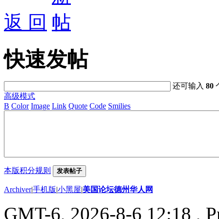
返 回
快速发帖
还可输入
80
高级模式
B
Color
Image
Link
Quote
Code
Smilies
本版积分规则
发表帖子
Archiver
|
手机版
|
小黑屋
|
美国论坛德州华人网
GMT-6, 2026-8-6 12:18
, P