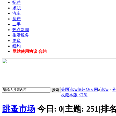
招聘
求职
汽车
房产
二手
热点新闻
生活服务
更多
纽约
网站使用协议 合约
美国论坛德州华人网
»
论坛
›
分
搜索
收藏本版
|
订阅
跳蚤市场
今日:
0
|
主题:
251
|
排名