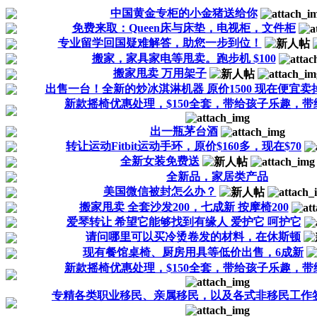
中国黄金专柜的小金猪送给你️
免费来取：Queen床与床垫，电视柜，文件柜
专业留学回国疑难解答，助您一步到位！
搬家，家具家电等甩卖。跑步机 $100
搬家甩卖 万用架子
出售一台！全新的炒冰淇淋机器 原价1500 现在便宜卖
新款摇椅优惠处理，$150全套，带给孩子乐趣，
出一瓶茅台酒
转让运动Fitbit运动手环，原价$160多，现在$70
全新女装免费送
全新品，家居类产品
美国微信被封怎么办？
搬家甩卖 全套沙发200，七成新 按摩椅200
爱琴转让 希望它能够找到有缘人 爱护它 呵护它
请问哪里可以买冷烫卷发的材料，在休斯顿
现有餐馆桌椅、厨房用具等低价出售，6成新
新款摇椅优惠处理，$150全套，带给孩子乐趣，
专精各类职业移民、亲属移民，以及各式非移民工作