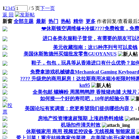
1
2
3
4
5
/ 5 页
下一页
返 回
新窗
全部主题
最新
热门
热帖
精华
更多
作者
回复/查看
最后
❤️休斯顿空调维修➕冷媒????免费检查，免
进口各类衣服鞋子普货，有需要的朋友可以找
美元收藏指南：这15种序列号可以卖钱
美国休斯敦德州买烟批发零售GUOYANUS
鞋子，包包，玩具等从香港进口有什么优势？如何节
免费拿游戏机械键盘Mechanical Gaming Keyboar
???? 升级您的商用厨房！达拉斯商用冰箱冷柜限时特惠中
kn95
全美包邮 螺蛳粉 周黑鸭鸭脖 香辣猪肉脯 大辣片
如何接一个好的寿司吧，10年的经验分享
美国论坛有奖调查：您更希望我们提供哪些内容？
-
房地产投资增速超预期 上涨趋势料难续
机场扣件清关时效
休斯顿家用 商用 视频监控设备 无线视频 智能家居
爱上川菜！重庆姑娘靠家传菜谱，在美国3年开6家连锁