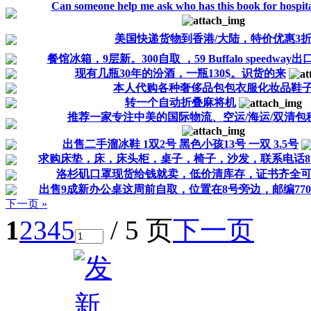
Can someone help me ask who has this book for hospita
美国快递货物到香港/大陆，特价优惠3
餐馆冰箱，9层新。300自取 ，59 Buffalo speedway出
现有几瓶30年的汾酒，一瓶130$。识货的来
本人代购各种奢侈品包包衣服化妆品鞋
转一个自动折叠麻将机
推荐一家专注中美的国际物流、空运/海运/双清包税门
出售二手溜冰鞋 1双2号 黑色小孩13号 一双 3.5号
求购床垫，床，床头柜，桌子，椅子，沙发，联系电话8148
洛杉矶口罩现货给钱就卖，低价清库存，证书齐全
出售9成新办公桌这周前自取，位置在8号旁边，邮编770
下一页 »
1
2
3
4
5
/ 5 页
下一页