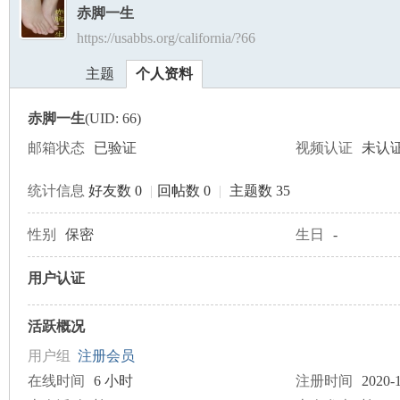
赤脚一生
https://usabbs.org/california/?66
美
›
›
主题
个人资料
赤脚一生
(UID: 66)
邮箱状态
已验证
视频认证
未认
统计信息
好友数 0
|
回帖数 0
|
主题数 35
国
性别
保密
生日
-
用户认证
活跃概况
用户组
注册会员
在线时间
6 小时
注册时间
2020-1