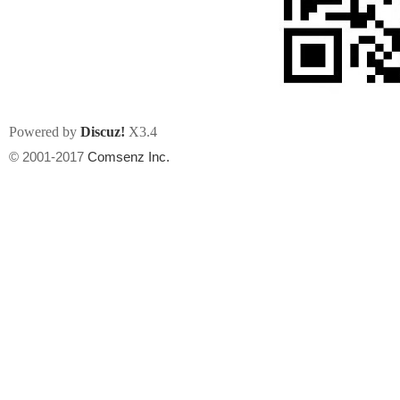
Powered by
Discuz!
X3.4
州
© 2001-2017
Comsenz Inc.
华