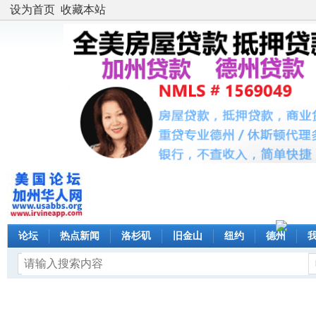
设为首页
收藏本站
论坛
热点新闻
洛杉矶
旧金山
纽约
德州