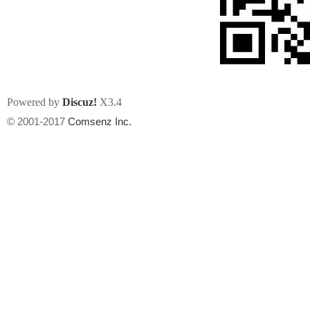
Powered by
Discuz!
X3.4
州
© 2001-2017
Comsenz Inc.
华