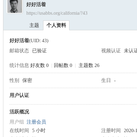
好好活着
https://usabbs.org/california/?43
美
›
›
主题
个人资料
好好活着
(UID: 43)
邮箱状态
已验证
视频认证
未认
统计信息
好友数 0
|
回帖数 0
|
主题数 26
国
性别
保密
生日
-
用户认证
活跃概况
用户组
注册会员
在线时间
5 小时
注册时间
2020-1