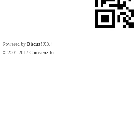
Powered by
Discuz!
X3.4
州
© 2001-2017
Comsenz Inc.
华