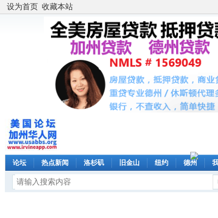
设为首页
收藏本站
论坛
热点新闻
洛杉矶
旧金山
纽约
德州