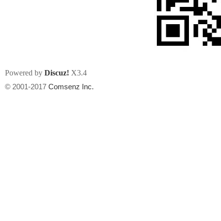
Powered by
Discuz!
X3.4
州
© 2001-2017
Comsenz Inc.
华