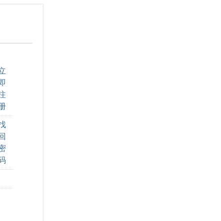
立
即
注
册
找
回
密
码