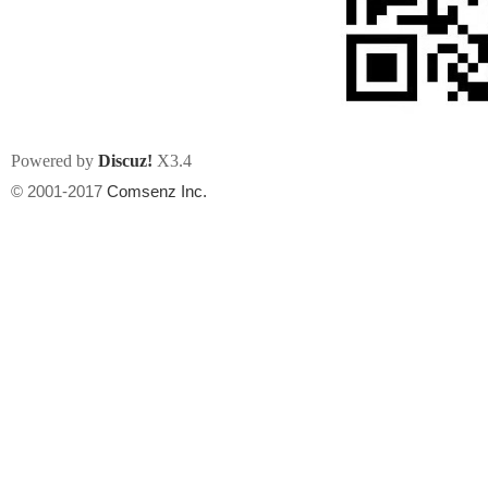
Powered by
Discuz!
X3.4
州
© 2001-2017
Comsenz Inc.
华