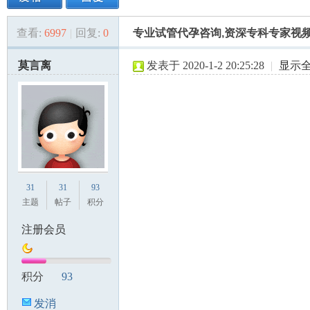
查看:
6997
|
回复:
0
专业试管代孕咨询,资深专科专家视
美
»
›
›
›
莫言离
发表于 2020-1-2 20:25:28
|
显示
国
31
31
93
主题
帖子
积分
注册会员
积分
93
发消