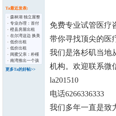
论
息
Ta最近发表:
森林湖 独立屋整
免费专业试管医疗
租
专业办理：首付
5%买房,30年固
橙县房屋出租
定利率3.25%,
在尔湾这边 换美
带你寻找顶尖的医
金3000要人民币
低价出租
面对面交易
SL450$2500/月,
低价出租
我们是洛杉矶当地
坛
含全保
SL450$2500/月,
闺蜜父亲：朴槿
含全保
惠和我是精神世
南湾推出一个孩
机构。欢迎联系微
界的夫妻
子一个IPAD项目
更多Ta的好帖>>
la201510
电话6266336333
加
我们多年一直是致