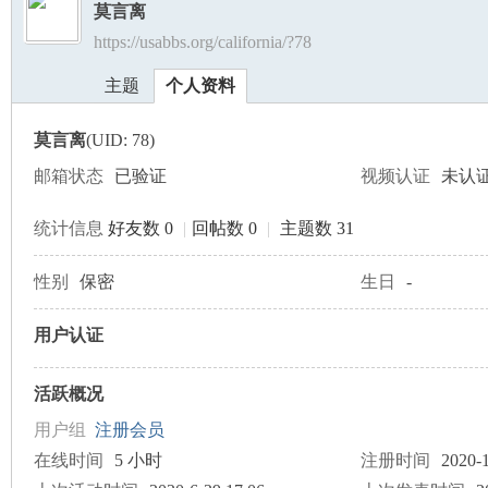
莫言离
https://usabbs.org/california/?78
美
›
›
主题
个人资料
莫言离
(UID: 78)
邮箱状态
已验证
视频认证
未认
统计信息
好友数 0
|
回帖数 0
|
主题数 31
国
性别
保密
生日
-
用户认证
活跃概况
用户组
注册会员
在线时间
5 小时
注册时间
2020-1
论