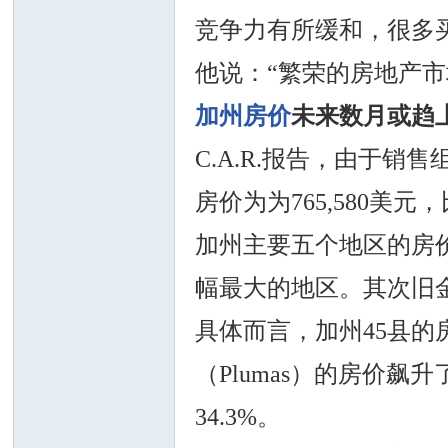
竞争力有所缓和，很多
他说：“繁荣的房地产市场
加州房价
未来数月或趋
州
C.A.R.报告，由于
房价为为765,580美元，
加州主要五个地区的房价
幅最大的地区。其次旧金山
具体而言，加州45县的
华
（Plumas）的房价飙升
34.3%。