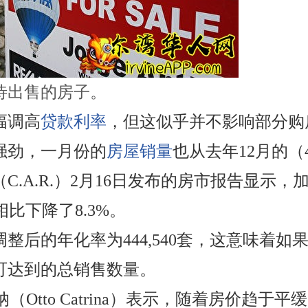
待出售的房子。
幅调高
贷款利率
，但这似乎并不影响部分购
强劲，一月份的
房屋销量
也从去年12月的
（C.A.R.）2月16日发布的房市报告显示
相比下降了8.3%。
整后的年化率为444,540套，这意味着
年可达到的总销售数量。
特里纳（Otto Catrina）表示，随着房价