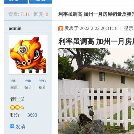
查看:
7111
|
回复:
0
利率虽调高 加州一月房屋销量反弹
美
»
›
›
›
admin
发表于 2022-2-22 20:31:18
|
显示
利率虽调高 加州一月
国
681
690
3693
主题
帖子
积分
管理员
积分
3693
发消