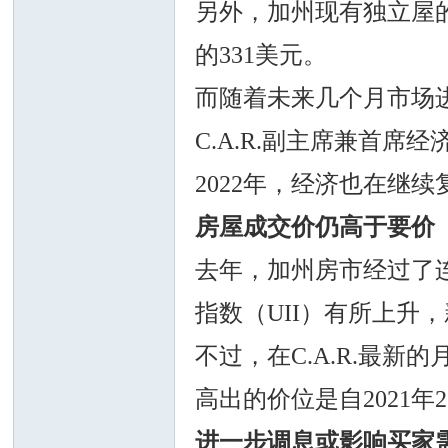
另外，加州现有独立屋
的331美元。
而随着未来几个月市场进
人
C.A.R.副主席兼首席经
2022年，经济也在继
房屋成交价仍高于要价
去年，加州房市经过了
网
指数（UII）有所上升，
不过，在C.A.R.最
高出的价位是自2021
进一步调息或影响买家