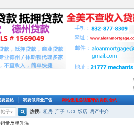
我要发帖
我要做商业广告
网站使用必须遵守的协议 合约
热搜:
租房
产子
UCI
饭店
房产中介
帖子
搜
屋销量反弹升温