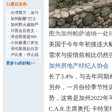
论
息
Ta最近发表:
尔湾警方：涂污
13辆特斯拉男子
加州酝酿“打土
落网
豪” 资产5%“充
加州野火威胁严
公” 硅谷巨
峻 消防局吁民众
川普会后发文：
图为加州帕萨迪纳一处
制定疏散计
正安排普泽会面
泽连斯基提900
泽连斯基：
亿美元军购 换美
小伙惨遭17岁女
美国于今年年初接连大
安全保障
友10万卖到缅甸
泽伦斯基赴白宫
坛
需求与疫情前相比仍然
家属：典型
会川普 称寻求以
卢比奥：停止战
外交结束俄
争需俄乌双方都
更多Ta的好帖>>
加州房地产经纪人协会
做出让步
长了3.4%，与去年同期
另外，一月份经季节性调
势，这将是加州2022
加
C.A.R.主席奥托·卡