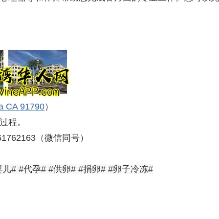
na CA 91790
）
过程。
1762163（微信同号）
儿# #代孕# #供卵# #捐卵# #卵子冷冻#