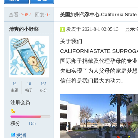
查看:
7082
|
回复:
0
美国加州代孕中心-California State S
美
»
›
›
›
清爽的小野菜
发表于 2021-8-1 02:05:13
|
显示
关于我们：
CALIFORNIASTATE SURROG
国际卵子捐献及代理孕母的专业
夫妇实现了为人父母的家庭梦想
国
信任将是我们最大的动力。
16
16
165
主题
帖子
积分
注册会员
积分
165
发消