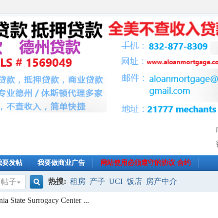
我要发帖
我要做商业广告
网站使用必须遵守的协议 合约
热搜:
租房
产子
UCI
饭店
房产中介
帖子
搜
ate Surrogacy Center ...