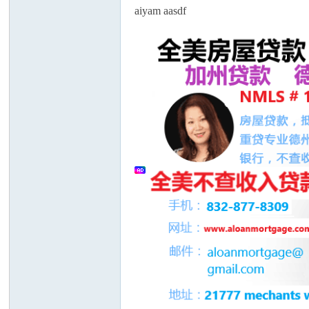
aiyam aasdf
人
网