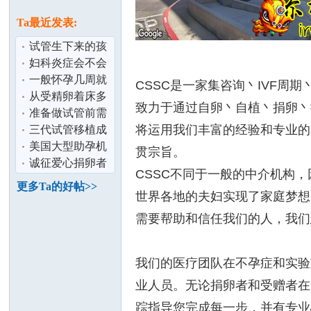
论
息
Ta最近发表:
试管生下来的孩
子健康吗？/做试
妇科炎症会不会
管会不会很
影响怀孕生育 /
一般怀孕几周就
CSSC是一家集咨询丶IVF
去做试管婴
会出现胎心胎
从受精卵着床多
致力于通过自卵丶自植丶捐卵丶
芽？/第一次怀
久可以知道怀
准备做试管前需
将运用我们丰富的经验和专业的
孕？
要做些什么？
三代试管移植成
坛
功率高吗？
美国大型助孕机
贯宗旨。
构简介
诚征爱心捐卵者
CSSC不同于一般的中介机构
更多Ta的好帖>>
世界各地的夫妇实现了家庭梦想
需要帮助和信任我们的人，我们
我们的医疗团队在不孕症和实验
加
业人员。无论捐卵者和受赠者在
踪指导您完成每一步，并有专业